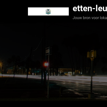
Spring
etten-leu
naar
de
Jouw bron voor lokaa
inhoud