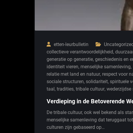
etten-leurbulletin
Uncategorize
collectieve verantwoordelijkheid
,
duurzaa
generatie op generatie
,
geschiedenis en 
identiteit vieren
,
menselijke samenleving
,
relatie met land en natuur
,
respect voor na
sociale structuren
,
solidariteit
,
spirituele
taal
,
tradities
,
tribale cultuur
,
wederzijdse 
Verdieping in de Betoverende We
De tribale cultuur, ook wel bekend als st
menselijke samenleving dat teruggaat tot
culturen zijn gebaseerd op…