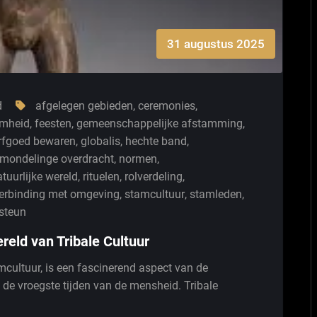
31 augustus 2025
d
afgelegen gebieden
,
ceremonies
,
mheid
,
feesten
,
gemeenschappelijke afstamming
,
erfgoed bewaren
,
globalis
,
hechte band
,
mondelinge overdracht
,
normen
,
tuurlijke wereld
,
rituelen
,
rolverdeling
,
 verbinding met omgeving
,
stamcultuur
,
stamleden
,
steun
reld van Tribale Cultuur
amcultuur, is een fascinerend aspect van de
 de vroegste tijden van de mensheid. Tribale