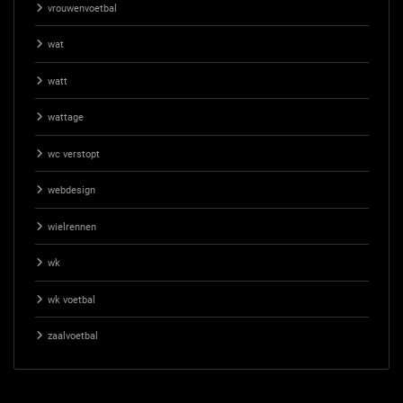
vrouwenvoetbal
wat
watt
wattage
wc verstopt
webdesign
wielrennen
wk
wk voetbal
zaalvoetbal