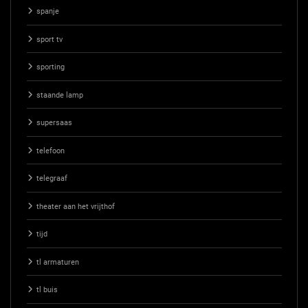
spanje
sport tv
sporting
staande lamp
supersaas
telefoon
telegraaf
theater aan het vrijthof
tijd
tl armaturen
tl buis