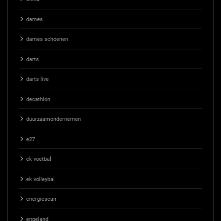
dames
dames schoenen
darts
darts live
decathlon
duurzaamondernemen
e27
ek voetbal
ek volleybal
energiescan
engeland