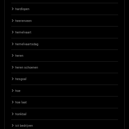
hardlopen
heerenveen
hemelvaart
hemelvaartsdag
heren
heren schoenen
hesgoal
hoe
hoe laat
honkbal
ict bedrijven