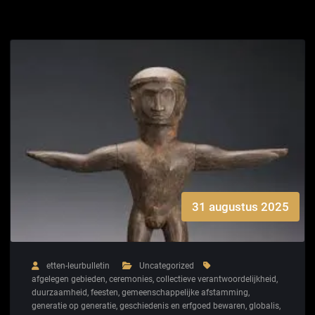
31 augustus 2025
etten-leurbulletin
Uncategorized
afgelegen gebieden
,
ceremonies
,
collectieve verantwoordelijkheid
,
duurzaamheid
,
feesten
,
gemeenschappelijke afstamming
,
generatie op generatie
,
geschiedenis en erfgoed bewaren
,
globalis
,