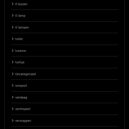
tl buizen
tl lamp
tl lampen
toilet
tunesie
turkije
Uncategorized
unisport
vandaag
vechtsport
verstappen