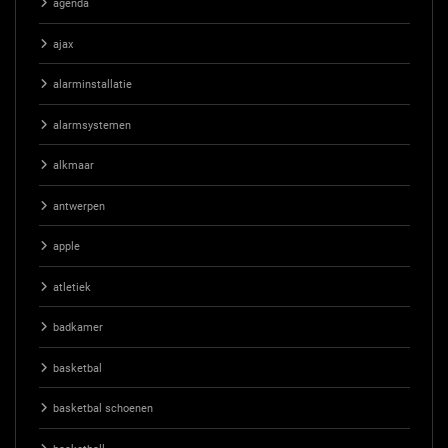
agenda
ajax
alarminstallatie
alarmsystemen
alkmaar
antwerpen
apple
atletiek
badkamer
basketbal
basketbal schoenen