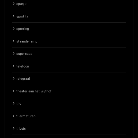
spanje
sport tv
sporting
staande lamp
supersaas
telefoon
telegraaf
theater aan het vrijthof
tijd
tl armaturen
tl buis