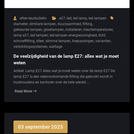
etten-leurbulletin
e27
,
led
,
led lamp
,
led lampen
diameter
,
dimbare lampen
,
duurzaamheid
,
fitting
,
gekleurde lampen
,
gloeilampen
,
installeren
,
kleurtemperaturen
,
lamp e27
,
led lampen
,
led-lampen energiezuinigheid
,
licht
,
schroeffitting
,
sfeer
,
slimme lampen
,
toepassingen
,
varianten
,
verlichtingssystemen
,
wattage
De veelzijdigheid van de lamp E27: alles wat je moet
weten
Artikel: Lamp E27 Alles wat je moet weten over de lamp E27 De
lamp E27 is een veelvoorkomende fitting die gebruikt wordt in
huishoudens en kantoren over de hele wereld.…
Read More
03 september 2025