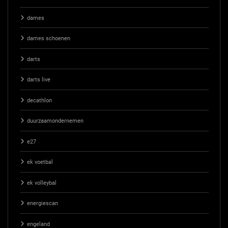
dames
dames schoenen
darts
darts live
decathlon
duurzaamondernemen
e27
ek voetbal
ek volleybal
energiescan
engeland