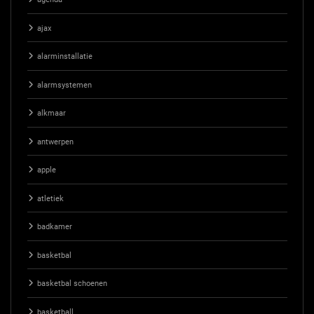
ajax
alarminstallatie
alarmsystemen
alkmaar
antwerpen
apple
atletiek
badkamer
basketbal
basketbal schoenen
basketball