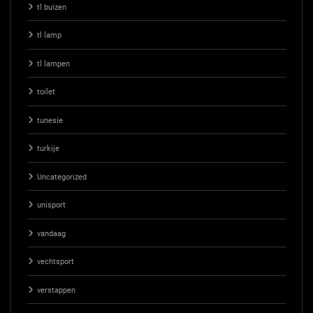
tl buizen
tl lamp
tl lampen
toilet
tunesie
turkije
Uncategorized
unisport
vandaag
vechtsport
verstappen