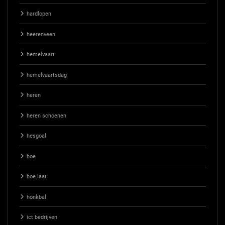
hardlopen
heerenveen
hemelvaart
hemelvaartsdag
heren
heren schoenen
hesgoal
hoe
hoe laat
honkbal
ict bedrijven