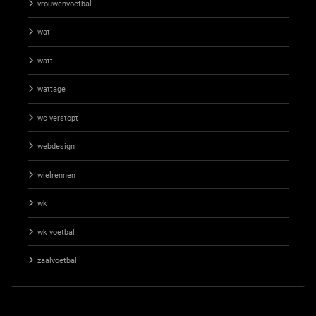
vrouwenvoetbal
wat
watt
wattage
wc verstopt
webdesign
wielrennen
wk
wk voetbal
zaalvoetbal