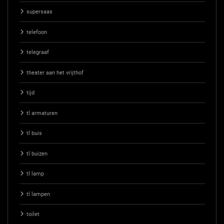
supersaas
telefoon
telegraaf
theater aan het vrijthof
tijd
tl armaturen
tl buis
tl buizen
tl lamp
tl lampen
toilet