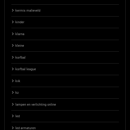
kermis malieveld
kinder
klarna
kleine
korfbal
korfbal league
kvk
kz
lampen en verlichting online
led
led armaturen