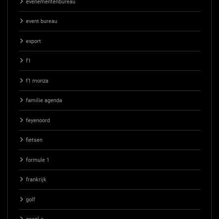
evenementenbureau
event bureau
export
f1
f1 monza
familie agenda
feyenoord
fietsen
formule 1
frankrijk
golf