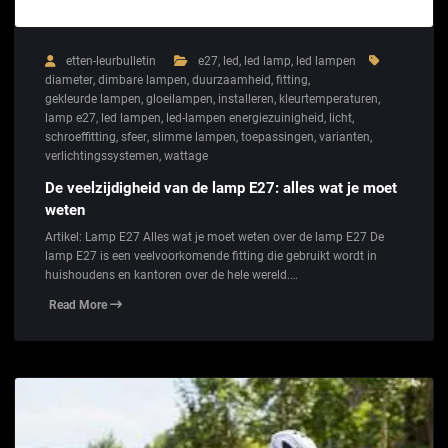
etten-leurbulletin
e27
,
led
,
led lamp
,
led lampen
diameter
,
dimbare lampen
,
duurzaamheid
,
fitting
,
gekleurde lampen
,
gloeilampen
,
installeren
,
kleurtemperaturen
,
lamp e27
,
led lampen
,
led-lampen energiezuinigheid
,
licht
,
schroeffitting
,
sfeer
,
slimme lampen
,
toepassingen
,
varianten
,
verlichtingssystemen
,
wattage
De veelzijdigheid van de lamp E27: alles wat je moet
weten
Artikel: Lamp E27 Alles wat je moet weten over de lamp E27 De
lamp E27 is een veelvoorkomende fitting die gebruikt wordt in
huishoudens en kantoren over de hele wereld.…
Read More