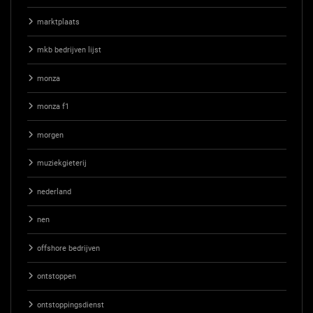
marktplaats
mkb bedrijven lijst
monza
monza f1
morgen
muziekgieterij
nederland
nen
offshore bedrijven
ontstoppen
ontstoppingsdienst