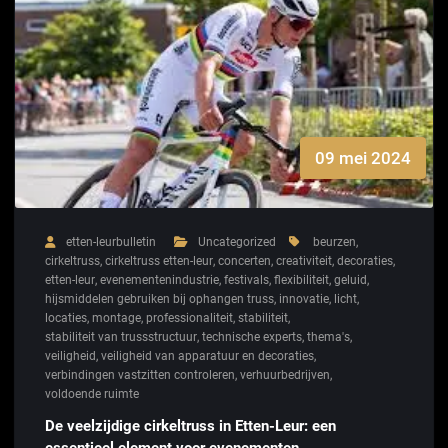
09 mei 2024
etten-leurbulletin
Uncategorized
beurzen
,
cirkeltruss
,
cirkeltruss etten-leur
,
concerten
,
creativiteit
,
decoraties
,
etten-leur
,
evenementenindustrie
,
festivals
,
flexibiliteit
,
geluid
,
hijsmiddelen gebruiken bij ophangen truss
,
innovatie
,
licht
,
locaties
,
montage
,
professionaliteit
,
stabiliteit
,
stabiliteit van trussstructuur
,
technische experts
,
thema's
,
veiligheid
,
veiligheid van apparatuur en decoraties
,
verbindingen vastzitten controleren
,
verhuurbedrijven
,
voldoende ruimte
De veelzijdige cirkeltruss in Etten-Leur: een
essentieel element voor evenementen