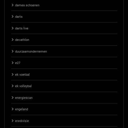
dames schoenen
darts
darts live
decathlon
duurzaamondernemen
e27
ek voetbal
ek volleybal
energiescan
engeland
eredivisie