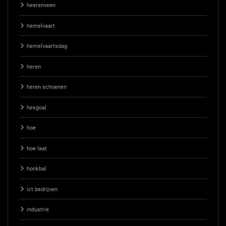
heerenveen
hemelvaart
hemelvaartsdag
heren
heren schoenen
hesgoal
hoe
hoe laat
honkbal
ict bedrijven
industrie