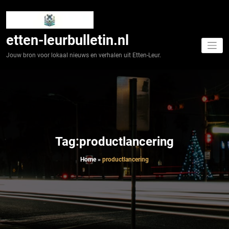
Spring
naar
de
inhoud
etten-leurbulletin.nl
Jouw bron voor lokaal nieuws en verhalen uit Etten-Leur.
Tag:productlancering
Home
»
productlancering