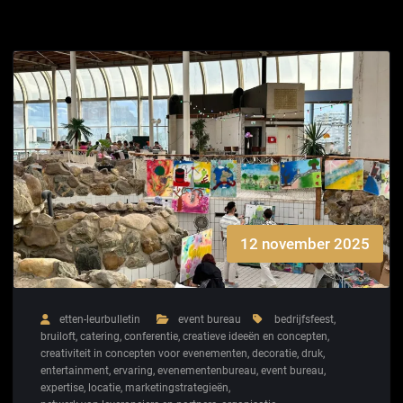
12 november 2025
etten-leurbulletin
event bureau
bedrijfsfeest
,
bruiloft
,
catering
,
conferentie
,
creatieve ideeën en concepten
,
creativiteit in concepten voor evenementen
,
decoratie
,
druk
,
entertainment
,
ervaring
,
evenementenbureau
,
event bureau
,
expertise
,
locatie
,
marketingstrategieën
,