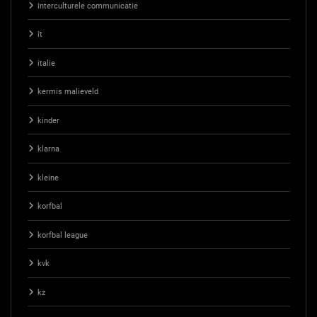
interculturele communicatie
it
italie
kermis malieveld
kinder
klarna
kleine
korfbal
korfbal league
kvk
kz