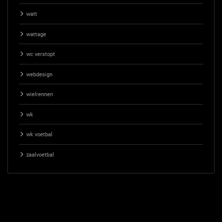
watt
wattage
wc verstopt
webdesign
wielrennen
wk
wk voetbal
zaalvoetbal