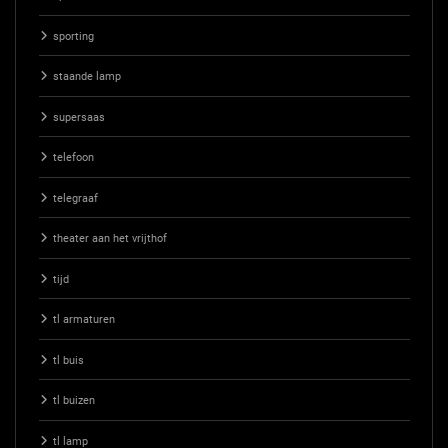
sporting
staande lamp
supersaas
telefoon
telegraaf
theater aan het vrijthof
tijd
tl armaturen
tl buis
tl buizen
tl lamp