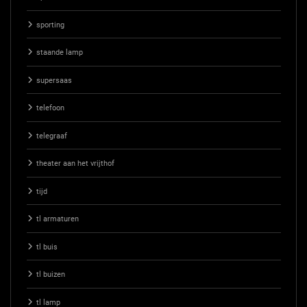
sporting
staande lamp
supersaas
telefoon
telegraaf
theater aan het vrijthof
tijd
tl armaturen
tl buis
tl buizen
tl lamp