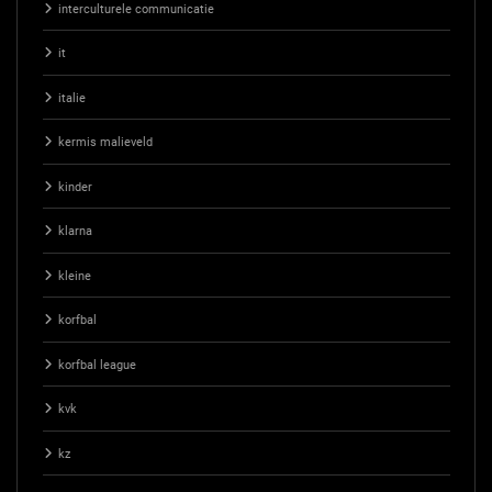
interculturele communicatie
it
italie
kermis malieveld
kinder
klarna
kleine
korfbal
korfbal league
kvk
kz