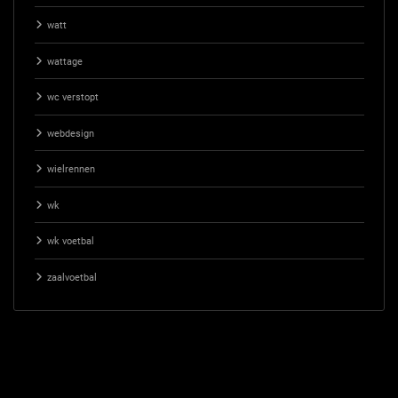
watt
wattage
wc verstopt
webdesign
wielrennen
wk
wk voetbal
zaalvoetbal