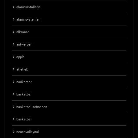
alarminstallatie
alarmsystemen
alkmaar
antwerpen
apple
atletiek
badkamer
basketbal
basketbal schoenen
basketball
beachvolleybal