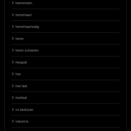
heerenveen
hemelvaart
hemelvaartsdag
heren
heren schoenen
hesgoal
hoe
hoe laat
honkbal
ict bedrijven
industrie