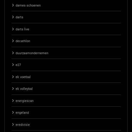
dames schoenen
darts
darts live
decathlon
duurzaamondernemen
e27
ek voetbal
ek volleybal
energiescan
engeland
eredivisie