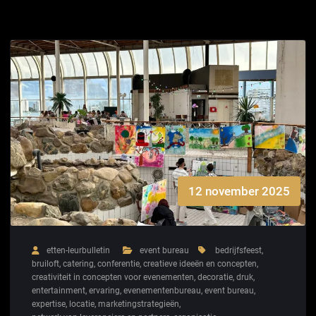
12 november 2025
etten-leurbulletin
event bureau
bedrijfsfeest
,
bruiloft
,
catering
,
conferentie
,
creatieve ideeën en concepten
,
creativiteit in concepten voor evenementen
,
decoratie
,
druk
,
entertainment
,
ervaring
,
evenementenbureau
,
event bureau
,
expertise
,
locatie
,
marketingstrategieën
,