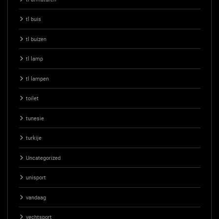
tl buis
tl buizen
tl lamp
tl lampen
toilet
tunesie
turkije
Uncategorized
unisport
vandaag
vechtsport