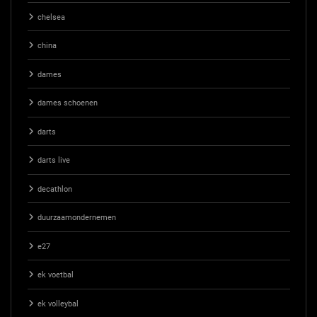
chelsea
china
dames
dames schoenen
darts
darts live
decathlon
duurzaamondernemen
e27
ek voetbal
ek volleybal