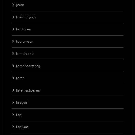
grote
hakim ziyech
hardlopen
heerenveen
hemelvaart
hemelvaartsdag
heren
heren schoenen
hesgoal
hoe
hoe laat