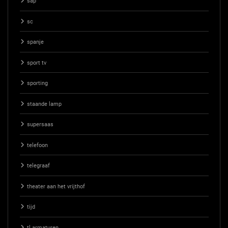
sap
sc
spanje
sport tv
sporting
staande lamp
supersaas
telefoon
telegraaf
theater aan het vrijthof
tijd
tl armaturen