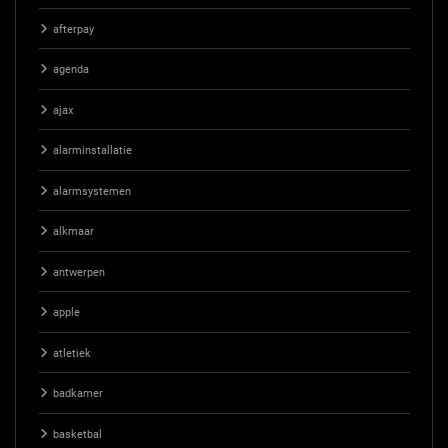
afterpay
agenda
ajax
alarminstallatie
alarmsystemen
alkmaar
antwerpen
apple
atletiek
badkamer
basketbal