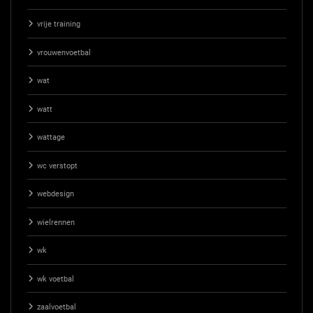
vrije training
vrouwenvoetbal
wat
watt
wattage
wc verstopt
webdesign
wielrennen
wk
wk voetbal
zaalvoetbal