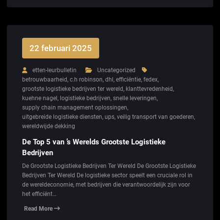
22 februari 2025
etten-leurbulletin
Uncategorized
betrouwbaarheid
,
c.h robinson
,
dhl
,
efficiëntie
,
fedex
,
grootste logistieke bedrijven ter wereld
,
klanttevredenheid
,
kuehne nagel
,
logistieke bedrijven
,
snelle leveringen
,
supply chain management oplossingen
,
uitgebreide logistieke diensten
,
ups
,
veilig transport van goederen
,
wereldwijde dekking
De Top 5 van ’s Werelds Grootste Logistieke
Bedrijven
De Grootste Logistieke Bedrijven Ter Wereld De Grootste Logistieke
Bedrijven Ter Wereld De logistieke sector speelt een cruciale rol in
de wereldeconomie, met bedrijven die verantwoordelijk zijn voor
het efficiënt…
Read More