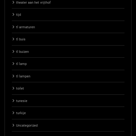
theater aan het vrijthof
tijd
tl armaturen
tl buis
tl buizen
tl lamp
tl lampen
toilet
tunesie
turkije
Uncategorized