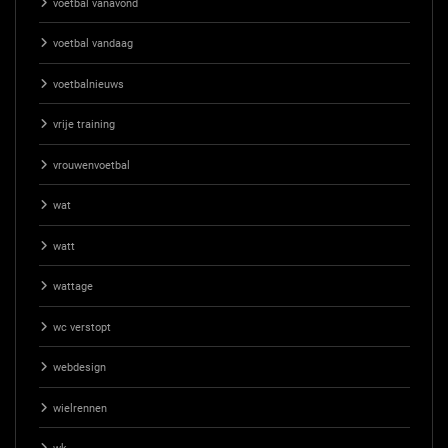
voetbal vanavond
voetbal vandaag
voetbalnieuws
vrije training
vrouwenvoetbal
wat
watt
wattage
wc verstopt
webdesign
wielrennen