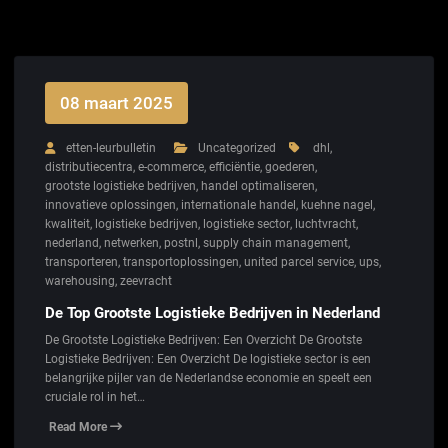
08 maart 2025
etten-leurbulletin
Uncategorized
dhl
,
distributiecentra
,
e-commerce
,
efficiëntie
,
goederen
,
grootste logistieke bedrijven
,
handel optimaliseren
,
innovatieve oplossingen
,
internationale handel
,
kuehne nagel
,
kwaliteit
,
logistieke bedrijven
,
logistieke sector
,
luchtvracht
,
nederland
,
netwerken
,
postnl
,
supply chain management
,
transporteren
,
transportoplossingen
,
united parcel service
,
ups
,
warehousing
,
zeevracht
De Top Grootste Logistieke Bedrijven in Nederland
De Grootste Logistieke Bedrijven: Een Overzicht De Grootste
Logistieke Bedrijven: Een Overzicht De logistieke sector is een
belangrijke pijler van de Nederlandse economie en speelt een
cruciale rol in het…
Read More