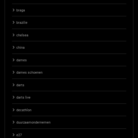
braga
brazilie
chelsea
china
dames
dames schoenen
darts
darts live
decathlon
duurzaamondernemen
e27