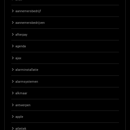
aannemersbedrijf
aannemersbedrijven
afterpay
agenda
ajax
alarminstallatie
alarmsystemen
alkmaar
antwerpen
apple
atletiek