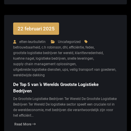
22 februari 2025
etten-leurbulletin
Uncategorized
betrouwbaarheid
,
c.h robinson
,
dhl
,
efficiëntie
,
fedex
,
grootste logistieke bedrijven ter wereld
,
klanttevredenheid
,
kuehne nagel
,
logistieke bedrijven
,
snelle leveringen
,
supply chain management oplossingen
,
uitgebreide logistieke diensten
,
ups
,
veilig transport van goederen
,
wereldwijde dekking
De Top 5 van ’s Werelds Grootste Logistieke
Bedrijven
De Grootste Logistieke Bedrijven Ter Wereld De Grootste Logistieke
Bedrijven Ter Wereld De logistieke sector speelt een cruciale rol in
de wereldeconomie, met bedrijven die verantwoordelijk zijn voor
het efficiënt…
Read More