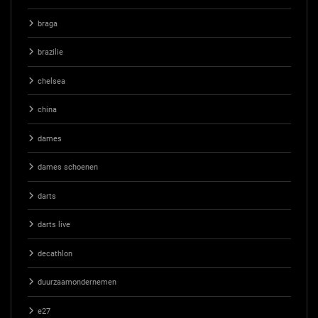
braga
brazilie
chelsea
china
dames
dames schoenen
darts
darts live
decathlon
duurzaamondernemen
e27