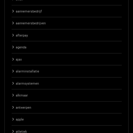
aannemersbedrijf
aannemersbedrijven
afterpay
agenda
ajax
alarminstallatie
alarmsystemen
alkmaar
antwerpen
apple
atletiek