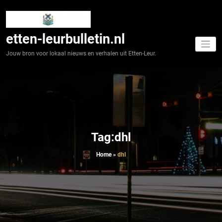
Spring
naar
de
inhoud
etten-leurbulletin.nl
Jouw bron voor lokaal nieuws en verhalen uit Etten-Leur.
Tag:dhl
Home
»
dhl