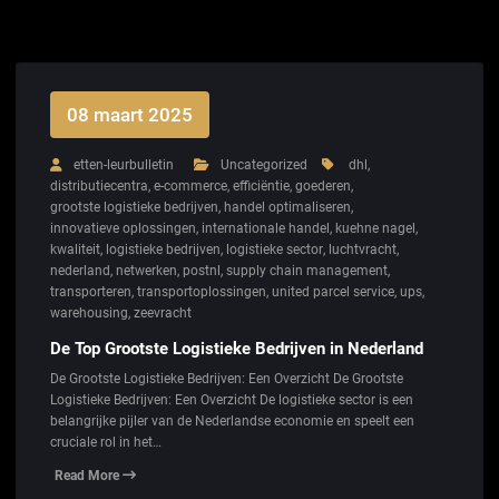
08 maart 2025
etten-leurbulletin
Uncategorized
dhl
,
distributiecentra
,
e-commerce
,
efficiëntie
,
goederen
,
grootste logistieke bedrijven
,
handel optimaliseren
,
innovatieve oplossingen
,
internationale handel
,
kuehne nagel
,
kwaliteit
,
logistieke bedrijven
,
logistieke sector
,
luchtvracht
,
nederland
,
netwerken
,
postnl
,
supply chain management
,
transporteren
,
transportoplossingen
,
united parcel service
,
ups
,
warehousing
,
zeevracht
De Top Grootste Logistieke Bedrijven in Nederland
De Grootste Logistieke Bedrijven: Een Overzicht De Grootste
Logistieke Bedrijven: Een Overzicht De logistieke sector is een
belangrijke pijler van de Nederlandse economie en speelt een
cruciale rol in het…
Read More