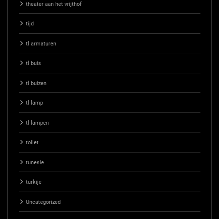
theater aan het vrijthof
tijd
tl armaturen
tl buis
tl buizen
tl lamp
tl lampen
toilet
tunesie
turkije
Uncategorized