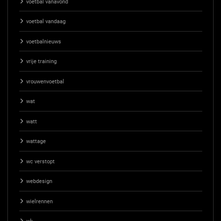
voetbal vanavond
voetbal vandaag
voetbalnieuws
vrije training
vrouwenvoetbal
wat
watt
wattage
wc verstopt
webdesign
wielrennen