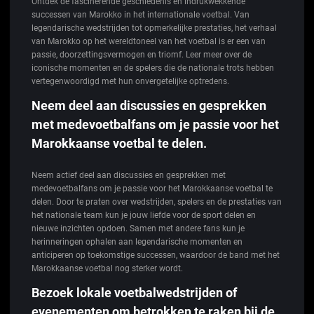
Ontdek de fascinerende geschiedenis en indrukwekkende
successen van Marokko in het internationale voetbal. Van
legendarische wedstrijden tot opmerkelijke prestaties, het verhaal
van Marokko op het wereldtoneel van het voetbal is er een van
passie, doorzettingsvermogen en triomf. Leer meer over de
iconische momenten en de spelers die de nationale trots hebben
vertegenwoordigd met hun onvergetelijke optredens.
Neem deel aan discussies en gesprekken
met medevoetbalfans om je passie voor het
Marokkaanse voetbal te delen.
Neem actief deel aan discussies en gesprekken met
medevoetbalfans om je passie voor het Marokkaanse voetbal te
delen. Door te praten over wedstrijden, spelers en de prestaties van
het nationale team kun je jouw liefde voor de sport delen en
nieuwe inzichten opdoen. Samen met andere fans kun je
herinneringen ophalen aan legendarische momenten en
anticiperen op toekomstige successen, waardoor de band met het
Marokkaanse voetbal nog sterker wordt.
Bezoek lokale voetbalwedstrijden of
evenementen om betrokken te raken bij de