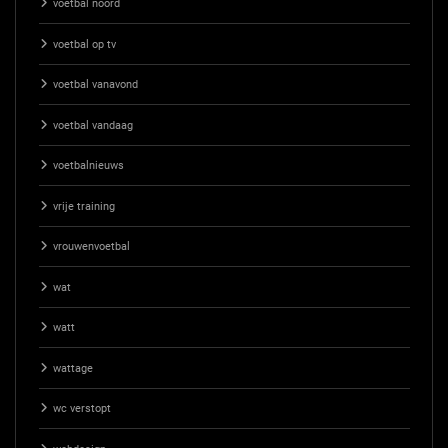
voetbal noord
voetbal op tv
voetbal vanavond
voetbal vandaag
voetbalnieuws
vrije training
vrouwenvoetbal
wat
watt
wattage
wc verstopt