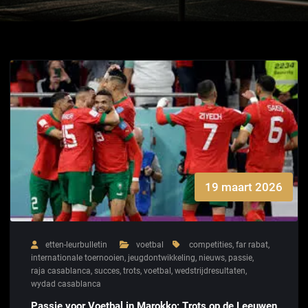
19 maart 2026
etten-leurbulletin
voetbal
competities
,
far rabat
,
internationale toernooien
,
jeugdontwikkeling
,
nieuws
,
passie
,
raja casablanca
,
succes
,
trots
,
voetbal
,
wedstrijdresultaten
,
wydad casablanca
Passie voor Voetbal in Marokko: Trots op de Leeuwen