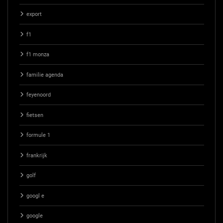
export
f1
f1 monza
familie agenda
feyenoord
fietsen
formule 1
frankrijk
golf
googl e
google