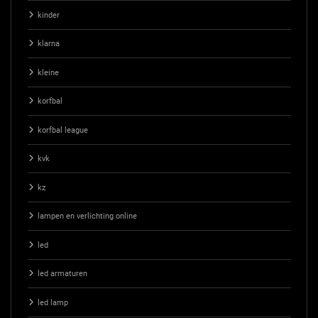
kinder
klarna
kleine
korfbal
korfbal league
kvk
kz
lampen en verlichting online
led
led armaturen
led lamp