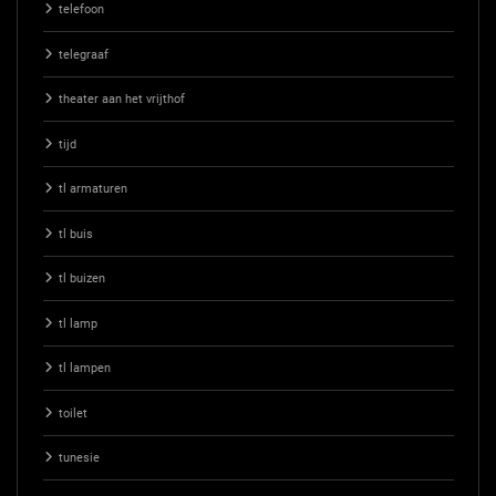
telefoon
telegraaf
theater aan het vrijthof
tijd
tl armaturen
tl buis
tl buizen
tl lamp
tl lampen
toilet
tunesie