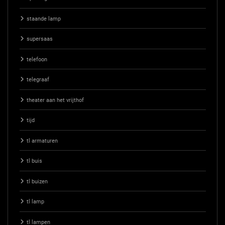
staande lamp
supersaas
telefoon
telegraaf
theater aan het vrijthof
tijd
tl armaturen
tl buis
tl buizen
tl lamp
tl lampen