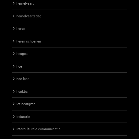
hemelvaart
hemelvaartsdag
heren
heren schoenen
hesgoal
hoe
hoe laat
honkbal
ict bedrijven
industrie
interculturele communicatie