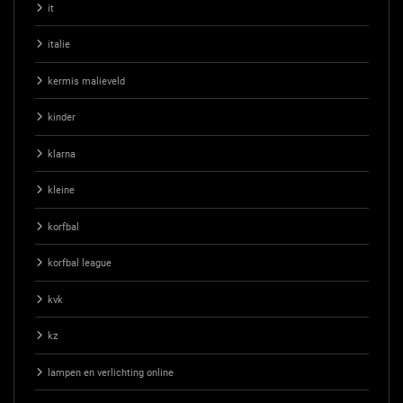
it
italie
kermis malieveld
kinder
klarna
kleine
korfbal
korfbal league
kvk
kz
lampen en verlichting online