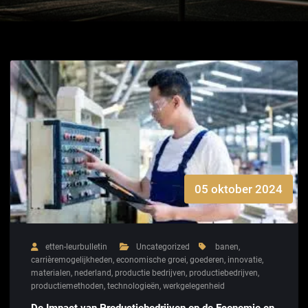
05 oktober 2024
etten-leurbulletin
Uncategorized
banen
,
carrièremogelijkheden
,
economische groei
,
goederen
,
innovatie
,
materialen
,
nederland
,
productie bedrijven
,
productiebedrijven
,
productiemethoden
,
technologieën
,
werkgelegenheid
De Impact van Productiebedrijven op de Economie en