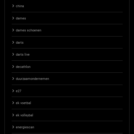
china
dames
dames schoenen
darts
darts live
decathlon
duurzaamondernemen
e27
ek voetbal
ek volleybal
energiescan