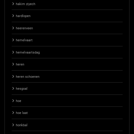
hakim ziyech
hardlopen
heerenveen
hemelvaart
hemelvaartsdag
heren
heren schoenen
hesgoal
hoe
hoe laat
honkbal