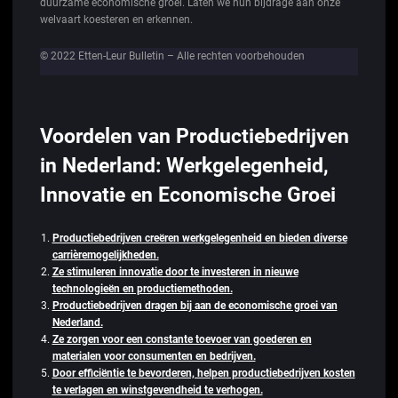
duurzame economische groei. Laten we hun bijdrage aan onze
welvaart koesteren en erkennen.
© 2022 Etten-Leur Bulletin – Alle rechten voorbehouden
Voordelen van Productiebedrijven
in Nederland: Werkgelegenheid,
Innovatie en Economische Groei
Productiebedrijven creëren werkgelegenheid en bieden diverse
carrièremogelijkheden.
Ze stimuleren innovatie door te investeren in nieuwe
technologieën en productiemethoden.
Productiebedrijven dragen bij aan de economische groei van
Nederland.
Ze zorgen voor een constante toevoer van goederen en
materialen voor consumenten en bedrijven.
Door efficiëntie te bevorderen, helpen productiebedrijven kosten
te verlagen en winstgevendheid te verhogen.