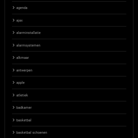
agenda
ajax
alarminstallatie
alarmsystemen
alkmaar
antwerpen
apple
atletiek
badkamer
basketbal
basketbal schoenen