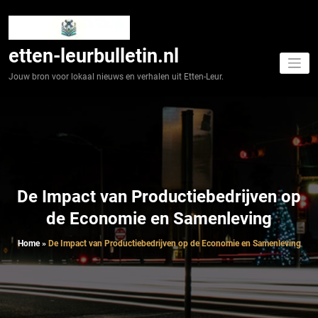
Spring
naar
de
inhoud
etten-leurbulletin.nl
Jouw bron voor lokaal nieuws en verhalen uit Etten-Leur.
De Impact van Productiebedrijven op
de Economie en Samenleving
Home
»
De Impact van Productiebedrijven op de Economie en Samenleving