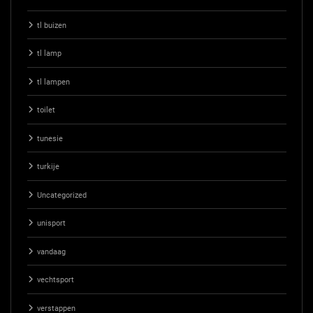
tl buizen
tl lamp
tl lampen
toilet
tunesie
turkije
Uncategorized
unisport
vandaag
vechtsport
verstappen