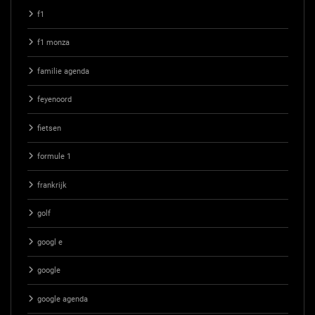
f1
f1 monza
familie agenda
feyenoord
fietsen
formule 1
frankrijk
golf
googl e
google
google agenda