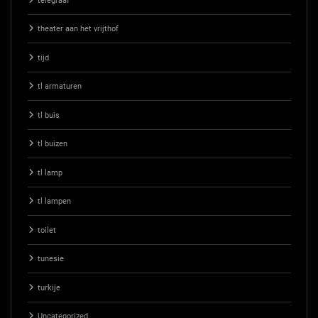
telegraaf
theater aan het vrijthof
tijd
tl armaturen
tl buis
tl buizen
tl lamp
tl lampen
toilet
tunesie
turkije
Uncategorized