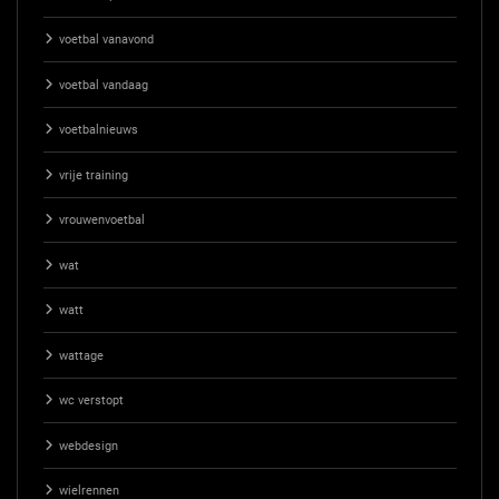
voetbal vanavond
voetbal vandaag
voetbalnieuws
vrije training
vrouwenvoetbal
wat
watt
wattage
wc verstopt
webdesign
wielrennen