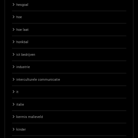
hesgoal
hoe
hoe laat
honkbal
ict bedrijven
industrie
interculturele communicatie
it
italie
kermis malieveld
kinder