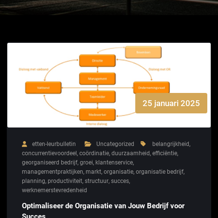
25 januari 2025
etten-leurbulletin
Uncategorized
belangrijkheid
,
concurrentievoordeel
,
coördinatie
,
duurzaamheid
,
efficiëntie
,
georganiseerd bedrijf
,
groei
,
klantenservice
,
managementpraktijken
,
markt
,
organisatie
,
organisatie bedrijf
,
planning
,
productiviteit
,
structuur
,
succes
,
werknemerstevredenheid
Optimaliseer de Organisatie van Jouw Bedrijf voor
Succes