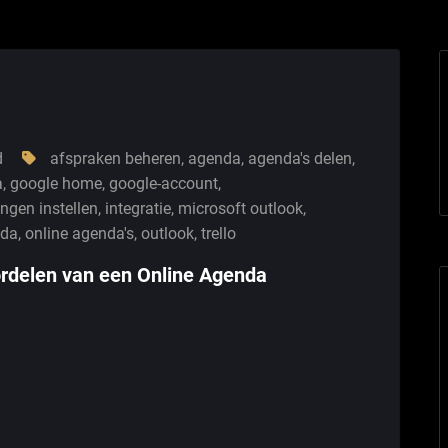
d
afspraken beheren
,
agenda
,
agenda's delen
,
a
,
google home
,
google-account
,
ingen instellen
,
integratie
,
microsoft outlook
,
nda
,
online agenda's
,
outlook
,
trello
rdelen van een Online Agenda