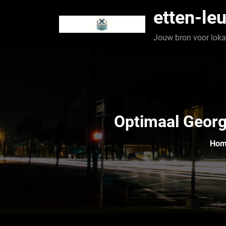
Spring
etten-leu
naar
de
Jouw bron voor lokaa
inhoud
Optimaal Georg
Ho