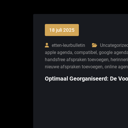
18 juli 2025
etten-leurbulletin
Uncategorize
apple agenda
,
compatibel
,
google agend
handsfree afspraken toevoegen
,
herinner
nieuwe afspraken toevoegen
,
online age
Optimaal Georganiseerd: De Voo