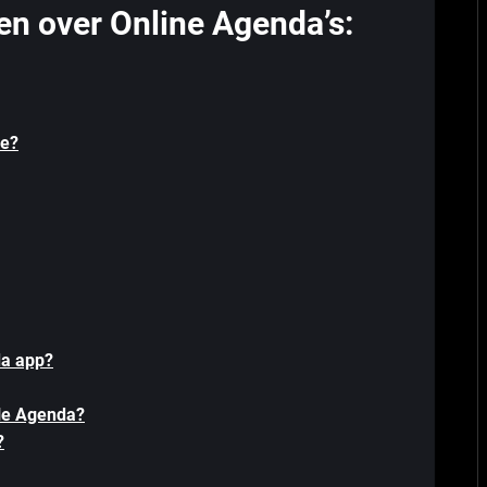
en over Online Agenda’s:
me?
da app?
le Agenda?
?