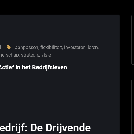
d
aanpassen
,
flexibiliteit
,
investeren
,
leren
,
merschap
,
strategie
,
visie
tief in het Bedrijfsleven
drijf: De Drijvende