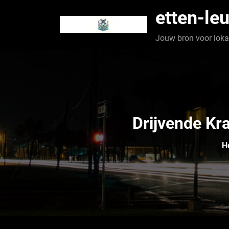
Spring
etten-leu
naar
de
Jouw bron voor lokaa
inhoud
Drijvende Kra
H