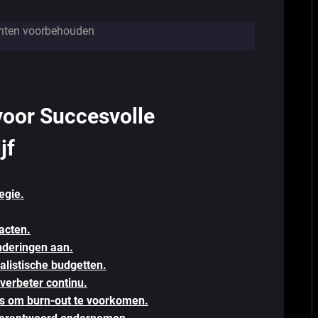
chten voorbehouden
voor Succesvolle
jf
egie.
acten.
nderingen aan.
alistische budgetten.
verbeter continu.
s om burn-out te voorkomen.