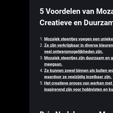
5 Voordelen van Moza
Creatieve en Duurzam
Mozaïek steentjes voegen een unieke 
Ze zijn verkrijgbaar in diverse kleur
veel ontwerpmogelijkheden zijn.
Mozaïek steentjes zijn duurzaam en 
meegaan.
Ze kunnen zowel binnen als buiten wo
waardoor ze veelzijdig inzetbaar zijn.
Het creatieve proces van werken met
inspirerend zijn voor hobbyisten en k