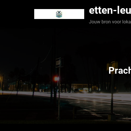
Spring
etten-leu
naar
de
Jouw bron voor lokaa
inhoud
Prach