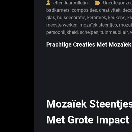
etten-leurbulletin
Uncategorize
badkamers
,
composities
,
creativiteit
,
deco
glas
,
huisdecoratie
,
keramiek
,
keukens
,
kl
meesterwerken
,
mozaïek steentjes
,
mozai
persoonlijkheid
,
schelpen
,
tuinmeubilair
,
Prachtige Creaties Met Mozaïek
Mozaïek Steentjes
Met Grote Impact