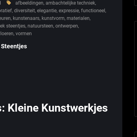
d
afbeeldingen
,
ambachtelijke techniek
,
ratief
,
diversiteit
,
elegantie
,
expressie
,
functioneel
,
euren
,
kunstenaars
,
kunstvorm
,
materialen
,
ek steentjes
,
natuursteen
,
ontwerpen
,
vloeren
,
vormen
 Steentjes
: Kleine Kunstwerkjes