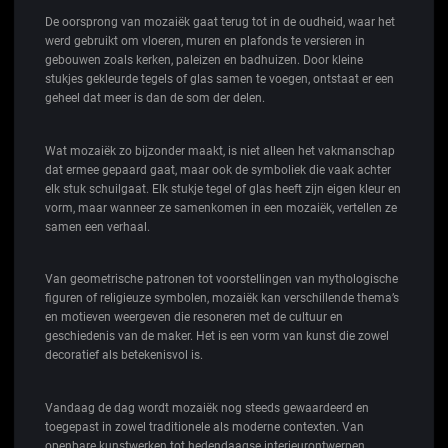
De oorsprong van mozaiëk gaat terug tot in de oudheid, waar het
werd gebruikt om vloeren, muren en plafonds te versieren in
gebouwen zoals kerken, paleizen en badhuizen. Door kleine
stukjes gekleurde tegels of glas samen te voegen, ontstaat er een
geheel dat meer is dan de som der delen.
Wat mozaiëk zo bijzonder maakt, is niet alleen het vakmanschap
dat ermee gepaard gaat, maar ook de symboliek die vaak achter
elk stuk schuilgaat. Elk stukje tegel of glas heeft zijn eigen kleur en
vorm, maar wanneer ze samenkomen in een mozaiëk, vertellen ze
samen een verhaal.
Van geometrische patronen tot voorstellingen van mythologische
figuren of religieuze symbolen, mozaiëk kan verschillende thema’s
en motieven weergeven die resoneren met de cultuur en
geschiedenis van de maker. Het is een vorm van kunst die zowel
decoratief als betekenisvol is.
Vandaag de dag wordt mozaiëk nog steeds gewaardeerd en
toegepast in zowel traditionele als moderne contexten. Van
openbare kunstwerken tot hedendaagse interieurontwerpen,