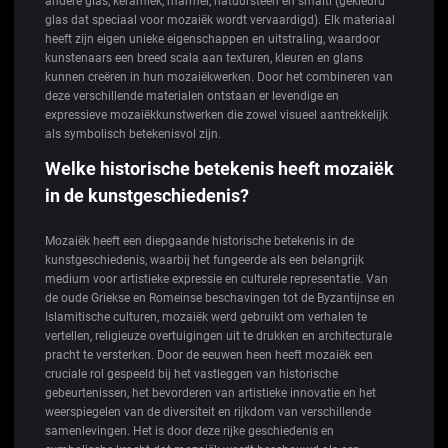
andere glas, keramiek, marmer, natuursteen en smalti (gekleurd
glas dat speciaal voor mozaiëk wordt vervaardigd). Elk materiaal
heeft zijn eigen unieke eigenschappen en uitstraling, waardoor
kunstenaars een breed scala aan texturen, kleuren en glans
kunnen creëren in hun mozaiëkwerken. Door het combineren van
deze verschillende materialen ontstaan er levendige en
expressieve mozaiëkkunstwerken die zowel visueel aantrekkelijk
als symbolisch betekenisvol zijn.
Welke historische betekenis heeft mozaiëk
in de kunstgeschiedenis?
Mozaiëk heeft een diepgaande historische betekenis in de
kunstgeschiedenis, waarbij het fungeerde als een belangrijk
medium voor artistieke expressie en culturele representatie. Van
de oude Griekse en Romeinse beschavingen tot de Byzantijnse en
Islamitische culturen, mozaiëk werd gebruikt om verhalen te
vertellen, religieuze overtuigingen uit te drukken en architecturale
pracht te versterken. Door de eeuwen heen heeft mozaiëk een
cruciale rol gespeeld bij het vastleggen van historische
gebeurtenissen, het bevorderen van artistieke innovatie en het
weerspiegelen van de diversiteit en rijkdom van verschillende
samenlevingen. Het is door deze rijke geschiedenis en