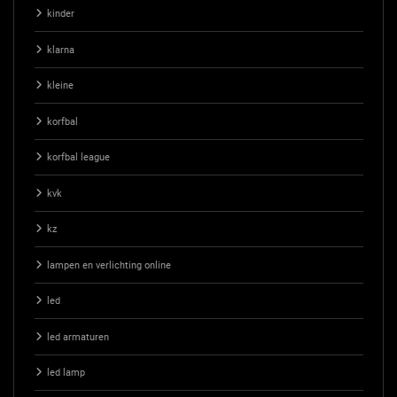
kinder
klarna
kleine
korfbal
korfbal league
kvk
kz
lampen en verlichting online
led
led armaturen
led lamp