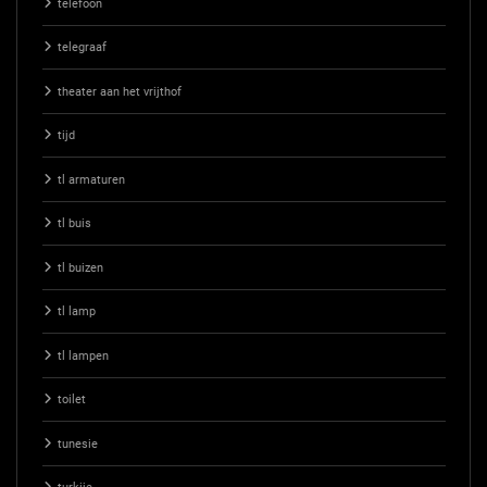
telefoon
telegraaf
theater aan het vrijthof
tijd
tl armaturen
tl buis
tl buizen
tl lamp
tl lampen
toilet
tunesie