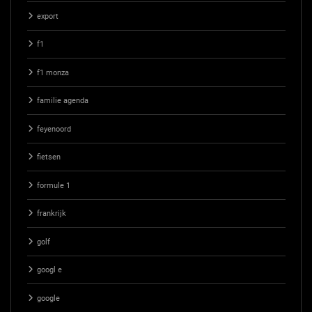
export
f1
f1 monza
familie agenda
feyenoord
fietsen
formule 1
frankrijk
golf
googl e
google