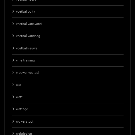
voetbal op tv
voetbal vanavond
voetbal vandaag
voetbalnieuws
vrije training
vrouwenvoetbal
wat
watt
wattage
wc verstopt
webdesign