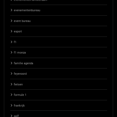
evenementenbureau
event bureau
export
f1
f1 monza
familie agenda
feyenoord
fietsen
formule 1
frankrijk
golf