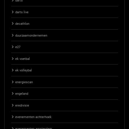
darts
darts live
decathlon
duurzaamondernemen
e27
ek voetbal
ek volleybal
energiescan
engeland
eredivisie
evenementen achterhoek
evenementen amsterdam