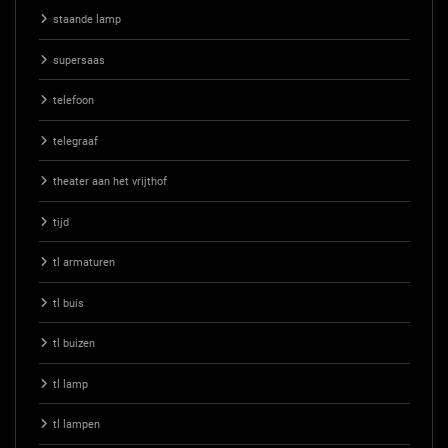
staande lamp
supersaas
telefoon
telegraaf
theater aan het vrijthof
tijd
tl armaturen
tl buis
tl buizen
tl lamp
tl lampen