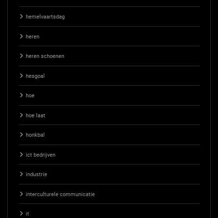
hemelvaartsdag
heren
heren schoenen
hesgoal
hoe
hoe laat
honkbal
ict bedrijven
industrie
interculturele communicatie
it