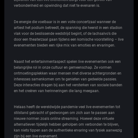
verbondenheid en opwinding dat niet te evenaren is.
De energie die voelbaar is in een volle concertzaal wanneer de
artiest het podium betreedt, de spanning die heerst in een stadion
vlak voor de beslissende wedstrijd begint, of de lachsalvo’s die
door een theaterzaal gaan tijdens een komische voorstelling – live
evenementen bieden een rijke mix van emoties en ervaringen.
Naast het entertainmentaspect spelen live evenementen ook een
belangrijke rol in onze cultuur en gemeenschap. Ze vormen
ontmoetingsplekken waar mensen met diverse achtergronden en
interesses samenkomen om te genieten van gedeelde passies.
Deze interacties dragen bij aan het versterken van sociale banden
en het creëren van herinneringen die lang meegaan.
Helaas heeft de wereldwijde pandemie veel live evenementen tot
stilstand gebracht of gedwongen om zich aan te passen aan
nieuwe normen zoals online streaming. Hoewel deze virtuele
alternatieven tijdelijk hebben geholpen om verbonden te blijven,
kan niets tippen aan de authentieke ervaring van fysiek aanwezig
zijn bij een live evenement.