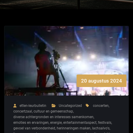
20 augustus 2024
etten-leurbulletin
Uncategorized
concerten
,
concertzaal
,
cultuur en gemeenschap
,
diverse achtergronden en interesses samenkomen
,
emoties en ervaringen
,
energie
,
entertainmentaspect
,
festivals
,
gevoel van verbondenheid
,
herinneringen maken
,
lachsalvo's
,