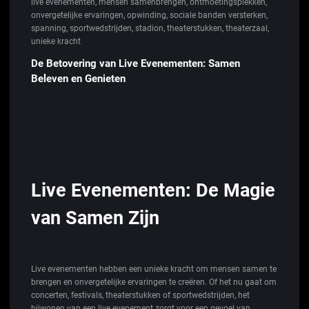
live evenementen
,
mensen samenbrengen
,
ontmoetingsplekken
,
onvergetelijke ervaringen
,
opwinding
,
sociale banden versterken
,
spanning
,
sportwedstrijden
,
stadion
,
theaterstukken
,
theaterzaal
,
unieke kracht
De Betovering van Live Evenementen: Samen
Beleven en Genieten
Live Evenementen: De Magie
van Samen Zijn
Live evenementen hebben een unieke kracht om mensen samen te
brengen en onvergetelijke ervaringen te creëren. Of het nu gaat om
concerten, festivals, theaterstukken of sportwedstrijden, het
bijwonen van een live evenement zorgt voor een gevoel van