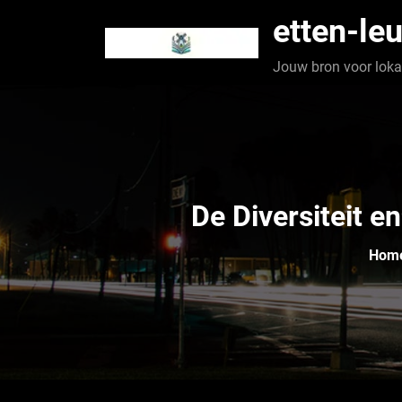
Spring
etten-leu
naar
de
Jouw bron voor lokaa
inhoud
De Diversiteit 
Hom