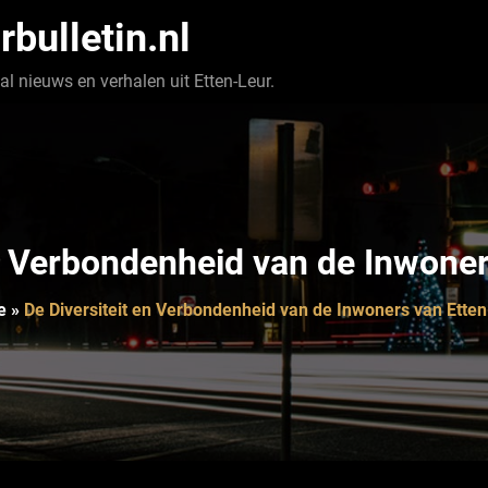
rbulletin.nl
l nieuws en verhalen uit Etten-Leur.
en Verbondenheid van de Inwoner
e
»
De Diversiteit en Verbondenheid van de Inwoners van Ette