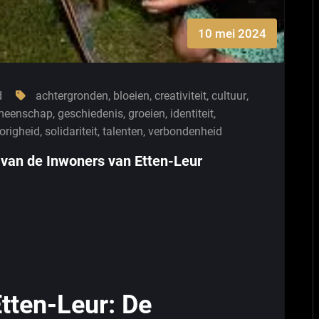
10 mei 2024
d
achtergronden
,
bloeien
,
creativiteit
,
cultuur
,
meenschap
,
geschiedenis
,
groeien
,
identiteit
,
righeid
,
solidariteit
,
talenten
,
verbondenheid
 van de Inwoners van Etten-Leur
tten-Leur: De