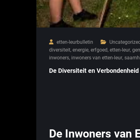
etten-leurbulletin
Uncategorize
diversiteit
,
energie
,
erfgoed
,
etten-leur
,
ge
inwoners
,
inwoners van etten-leur
,
saamho
De Diversiteit en Verbondenheid
De Inwoners van E