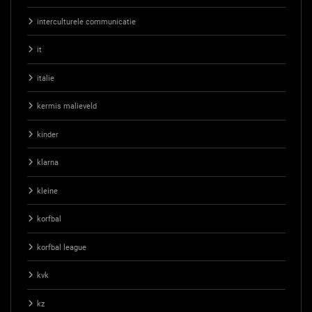
interculturele communicatie
it
italie
kermis malieveld
kinder
klarna
kleine
korfbal
korfbal league
kvk
kz