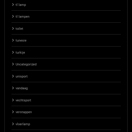
tl lamp
tl lampen
toilet
tunesie
turkije
Uncategorized
unisport
vandaag
vechtsport
verstappen
vloerlamp