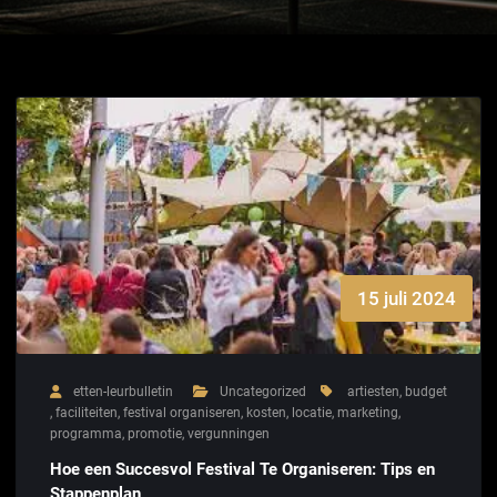
15 juli 2024
etten-leurbulletin
Uncategorized
artiesten
,
budget
,
faciliteiten
,
festival organiseren
,
kosten
,
locatie
,
marketing
,
programma
,
promotie
,
vergunningen
Hoe een Succesvol Festival Te Organiseren: Tips en
Stappenplan