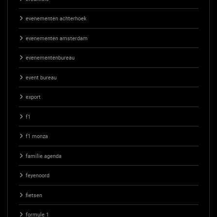
evenementen achterhoek
evenementen amsterdam
evenementenbureau
event bureau
export
f1
f1 monza
familie agenda
feyenoord
fietsen
formule 1