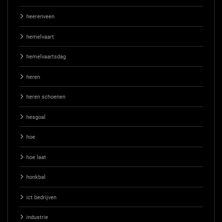
heerenveen
hemelvaart
hemelvaartsdag
heren
heren schoenen
hesgoal
hoe
hoe laat
honkbal
ict bedrijven
industrie