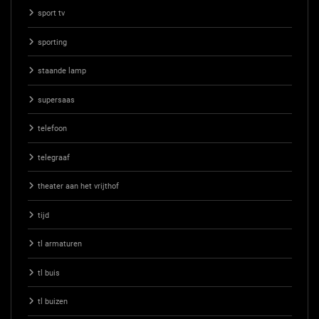
sport tv
sporting
staande lamp
supersaas
telefoon
telegraaf
theater aan het vrijthof
tijd
tl armaturen
tl buis
tl buizen