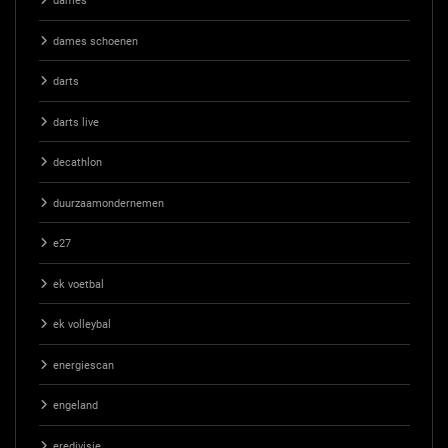
dames
dames schoenen
darts
darts live
decathlon
duurzaamondernemen
e27
ek voetbal
ek volleybal
energiescan
engeland
eredivisie