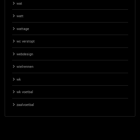
wat
watt
wattage
wc verstopt
webdesign
wielrennen
wk
wk voetbal
zaalvoetbal