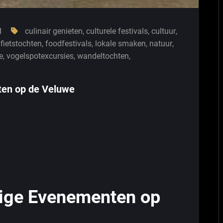
d
culinair genieten
,
culturele festivals
,
cultuur
,
,
fietstochten
,
foodfestivals
,
lokale smaken
,
natuur
,
e
,
vogelspotexcursies
,
wandeltochten
,
en op de Veluwe
ige Evenementen op