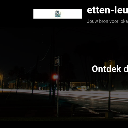
Spring
etten-leu
naar
de
Jouw bron voor lokaa
inhoud
Ontdek 