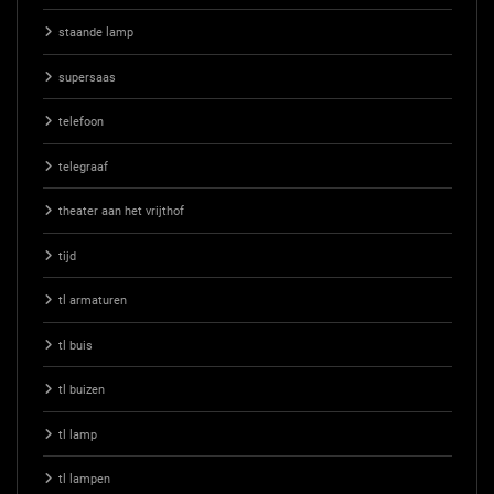
staande lamp
supersaas
telefoon
telegraaf
theater aan het vrijthof
tijd
tl armaturen
tl buis
tl buizen
tl lamp
tl lampen