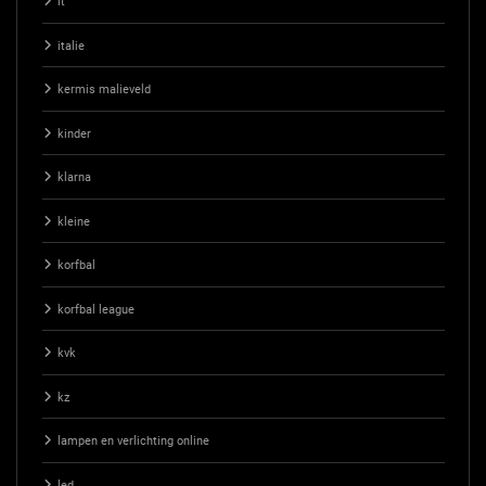
it
italie
kermis malieveld
kinder
klarna
kleine
korfbal
korfbal league
kvk
kz
lampen en verlichting online
led