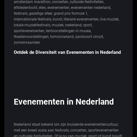
amsterdam marathon
,
concerten
,
culturele festiviteiten
,
elfstedentocht
,
eten
,
evenementen
,
evenementen nederland
,
festivals
,
gezellige sfeer
,
grand prix formule 1
,
internationale festivals
,
kunst
,
literaire evenementen
,
live muziek
,
lokale muziekfestivals
,
muziek
,
nederland
,
sport
,
sportevenementen
,
tentoonstellingen in musea
,
theatervoorstellingen
,
tomorrowland
,
zandvoort circuit
,
zomermaanden
Ontdek de Diversiteit van Evenementen in Nederland
Evenementen in Nederland
Nederland staat bekend om zijn bruisende evenementencultuur,
met een breed scala aan festivals, concerten, sportevenementen
en culturele festiviteiten. Of je nu van muziek, sport of kunst houdt,