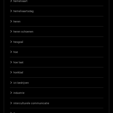
hemelvaart
hemelvaartsdag
heren
heren schoenen
hesgoal
hoe
hoe laat
honkbal
ict bedrijven
industrie
interculturele communicatie