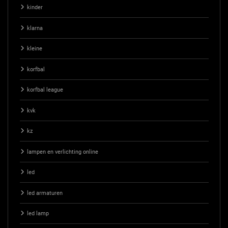
kinder
klarna
kleine
korfbal
korfbal league
kvk
kz
lampen en verlichting online
led
led armaturen
led lamp