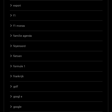
export
f1
f1 monza
familie agenda
feyenoord
fietsen
formule 1
frankrijk
golf
googl e
google