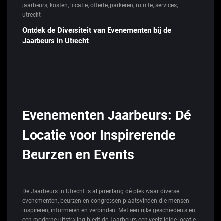
jaarbeurs
,
kosten
,
locatie
,
offerte
,
parkeren
,
ruimte
,
services
,
utrecht
Ontdek de Diversiteit van Evenementen bij de
Jaarbeurs in Utrecht
Evenementen Jaarbeurs: Dé
Locatie voor Inspirerende
Beurzen en Events
De Jaarbeurs in Utrecht is al jarenlang dé plek waar diverse
evenementen, beurzen en congressen plaatsvinden die mensen
inspireren, informeren en verbinden. Met een rijke geschiedenis en
een moderne uitstraling biedt de Jaarbeurs een veelzijdige locatie