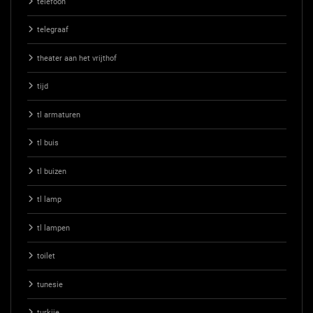
telefoon
telegraaf
theater aan het vrijthof
tijd
tl armaturen
tl buis
tl buizen
tl lamp
tl lampen
toilet
tunesie
turkije