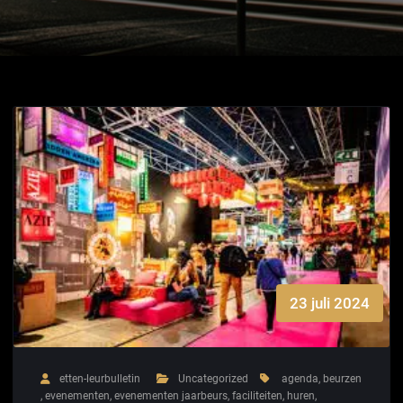
23 juli 2024
etten-leurbulletin
Uncategorized
agenda
,
beurzen
,
evenementen
,
evenementen jaarbeurs
,
faciliteiten
,
huren
,