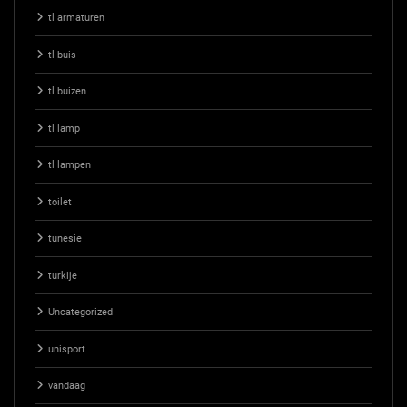
tl armaturen
tl buis
tl buizen
tl lamp
tl lampen
toilet
tunesie
turkije
Uncategorized
unisport
vandaag