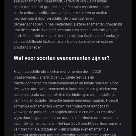
aan evenementen plaatsvindt, variërend van kleine lokale
bijeenkomsten tot grootschalige festivals en internationale
conferenties. Jaarlijks worden er duizenden evenementen
georganiseerd door verschillende organisaties en
gemeenschappen in heel Nederland. Deze evenementen dragen bij
aan de culturele diversiteit, economie en sociale cohesie van het
land. Het aantal evenementen kan per jaar fluctueren afhankelijk
van verschillende factoren zoals trends, seizoenen en externe
omstandigheden.
Wat voor soorten evenementen zijn er?
Er zijn verschillende soorten evenementen die in 2020
plaatsvonden, variërend van culturele festivals en
muziekconcerten tot sportevenementen en lokale markten. Door
de diverse aard van evenementen konden mensen genieten van
een breed scala aan activiteiten die bijdroegen aan de culturele
verrijking en sociale interactie binnen gemeenschappen. Hoewel
sommige evenementen werden geannuleerd of aangepast
vanwege de pandemie, slaagden anderen erin om op creatieve
wijze door te gaan en nieuwe manieren te vinden om mensen te
verbinden en te inspireren. Het jaar 2020 bracht daardoor een mix
van traditionele, digitale en kleinschalige evenementen die
allemaal bijdroegen aan het levendige evenementenlandschap