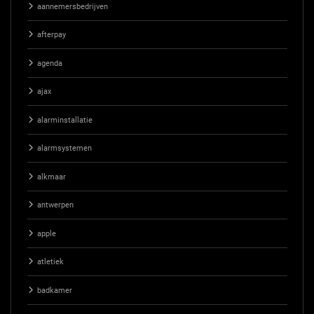
aannemersbedrijven
afterpay
agenda
ajax
alarminstallatie
alarmsystemen
alkmaar
antwerpen
apple
atletiek
badkamer