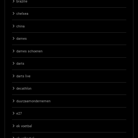
brazilie
chelsea
china
dames
dames schoenen
darts
darts live
decathlon
duurzaamondernemen
e27
ek voetbal