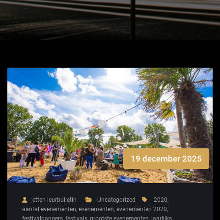
19 december 2025
etten-leurbulletin
Uncategorized
2020
,
aantal evenementen
,
evenementen
,
evenementen 2020
,
festivalgangers
,
festivals
,
grootste evenementen
,
jaarlijks
,