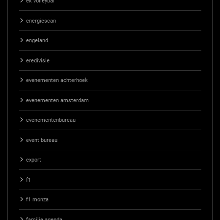
ek volleybal
energiescan
engeland
eredivisie
evenementen achterhoek
evenementen amsterdam
evenementenbureau
event bureau
export
f1
f1 monza
familie agenda