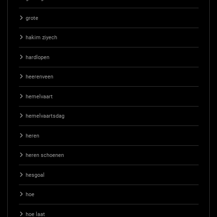
grote
hakim ziyech
hardlopen
heerenveen
hemelvaart
hemelvaartsdag
heren
heren schoenen
hesgoal
hoe
hoe laat