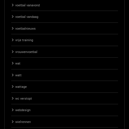
voetbal vanavond
voetbal vandaag
voetbalnieuws
vrije training
vrouwenvoetbal
wat
watt
wattage
wc verstopt
webdesign
wielrennen