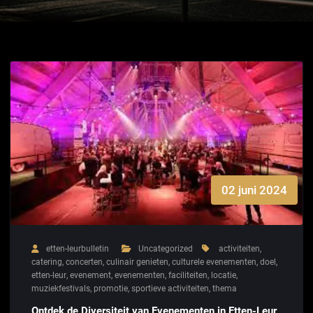
02 juni 2024
etten-leurbulletin
Uncategorized
activiteiten
,
catering
,
concerten
,
culinair genieten
,
culturele evenementen
,
doel
,
etten-leur
,
evenement
,
evenementen
,
faciliteiten
,
locatie
,
muziekfestivals
,
promotie
,
sportieve activiteiten
,
thema
Ontdek de Diversiteit van Evenementen in Etten-Leur