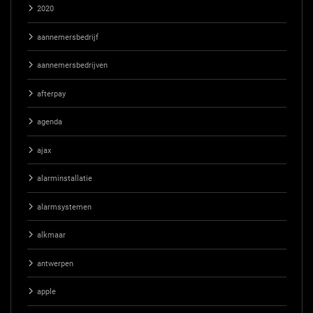
2020
aannemersbedrijf
aannemersbedrijven
afterpay
agenda
ajax
alarminstallatie
alarmsystemen
alkmaar
antwerpen
apple