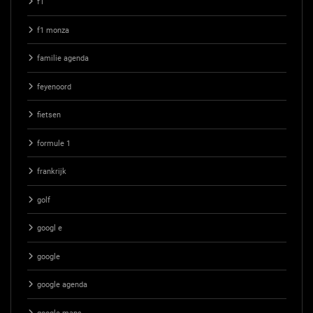
f1
f1 monza
familie agenda
feyenoord
fietsen
formule 1
frankrijk
golf
googl e
google
google agenda