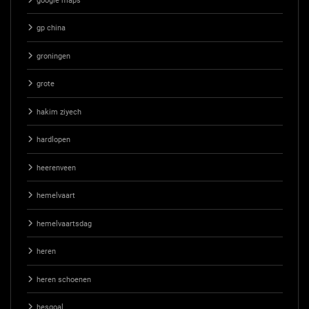
google maps
gp china
groningen
grote
hakim ziyech
hardlopen
heerenveen
hemelvaart
hemelvaartsdag
heren
heren schoenen
hesgoal