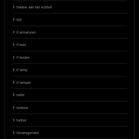
theater aan het vrijthof
tijd
tl armaturen
tl buis
tl buizen
tl lamp
tl lampen
toilet
tunesie
turkije
Uncategorized