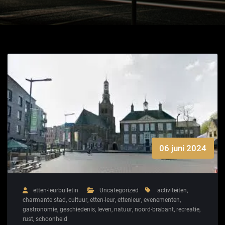
06 juni 2024
etten-leurbulletin
Uncategorized
activiteiten
,
charmante stad
,
cultuur
,
etten-leur
,
ettenleur
,
evenementen
,
gastronomie
,
geschiedenis
,
leven
,
natuur
,
noord-brabant
,
recreatie
,
rust
,
schoonheid