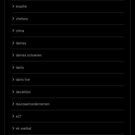
brazilie
chelsea
china
dames
dames schoenen
darts
darts live
decathlon
duurzaamondernemen
e27
ek voetbal