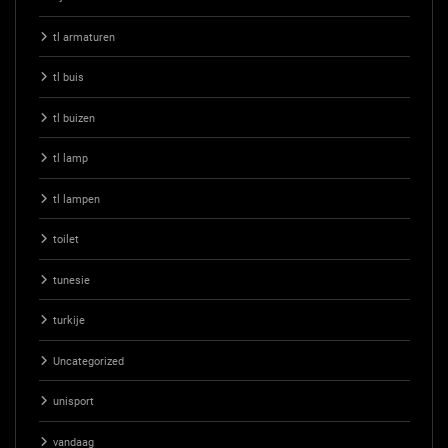
tl armaturen
tl buis
tl buizen
tl lamp
tl lampen
toilet
tunesie
turkije
Uncategorized
unisport
vandaag