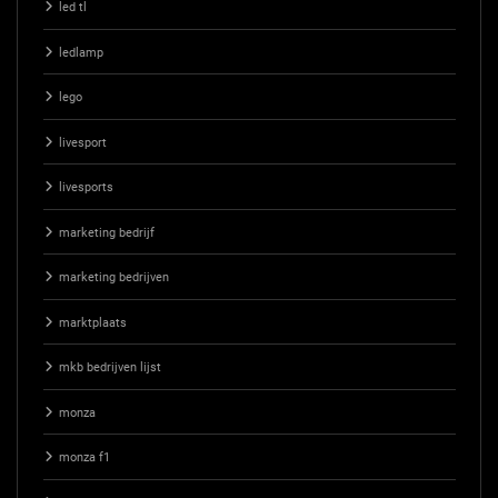
led tl
ledlamp
lego
livesport
livesports
marketing bedrijf
marketing bedrijven
marktplaats
mkb bedrijven lijst
monza
monza f1