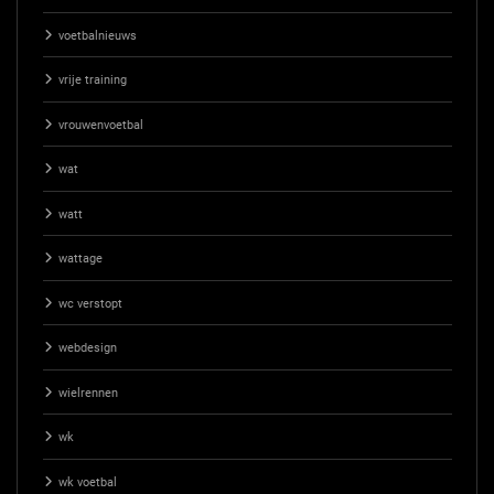
voetbalnieuws
vrije training
vrouwenvoetbal
wat
watt
wattage
wc verstopt
webdesign
wielrennen
wk
wk voetbal