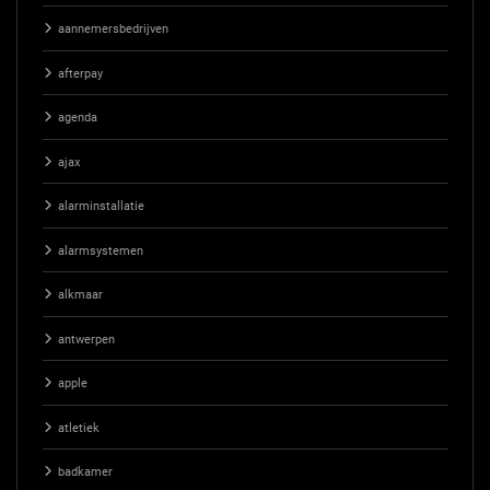
aannemersbedrijven
afterpay
agenda
ajax
alarminstallatie
alarmsystemen
alkmaar
antwerpen
apple
atletiek
badkamer