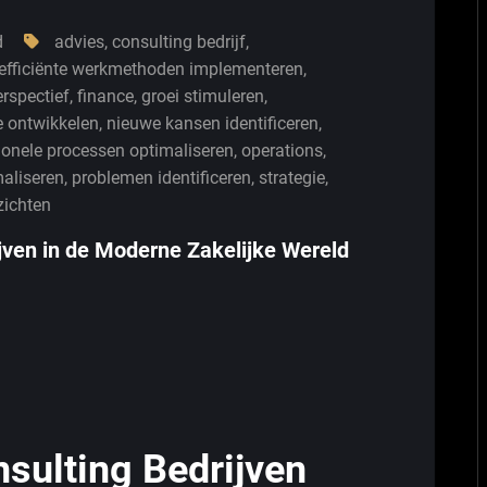
d
advies
,
consulting bedrijf
,
efficiënte werkmethoden implementeren
,
erspectief
,
finance
,
groei stimuleren
,
e ontwikkelen
,
nieuwe kansen identificeren
,
ionele processen optimaliseren
,
operations
,
maliseren
,
problemen identificeren
,
strategie
,
zichten
jven in de Moderne Zakelijke Wereld
sulting Bedrijven