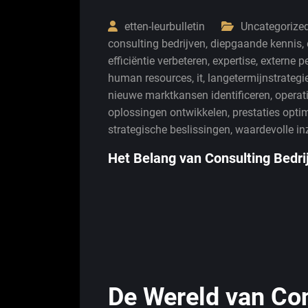
etten-leurbulletin
Uncategorize
consulting bedrijven
,
diepgaande kennis
,
efficiëntie verbeteren
,
expertise
,
externe p
human resources
,
it
,
langetermijnstrategi
nieuwe marktkansen identificeren
,
operat
oplossingen ontwikkelen
,
prestaties opti
strategische beslissingen
,
waardevolle in
Het Belang van Consulting Bedri
De Wereld van Con