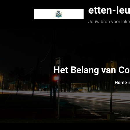
Spring
etten-leu
naar
de
Jouw bron voor lokaa
inhoud
Het Belang van Co
Home