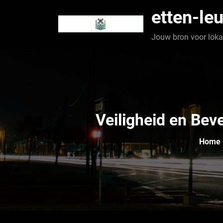
Spring
etten-leu
naar
de
Jouw bron voor lokaa
inhoud
Veiligheid en Bev
Home