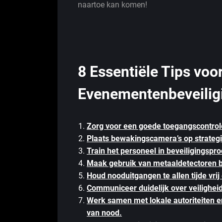
naartoe kan komen!
8 Essentiële Tips voo
Evenementenbeveilig
Zorg voor een goede toegangscontrol
Plaats bewakingscamera’s op strategi
Train het personeel in beveiligingspr
Maak gebruik van metaaldetectoren b
Houd nooduitgangen te allen tijde vrij
Communiceer duidelijk over veilighei
Werk samen met lokale autoriteiten e
van nood.