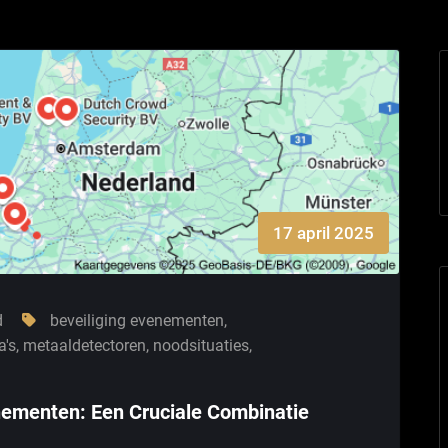
17 april 2025
d
beveiliging evenementen
,
's
,
metaaldetectoren
,
noodsituaties
,
enementen: Een Cruciale Combinatie