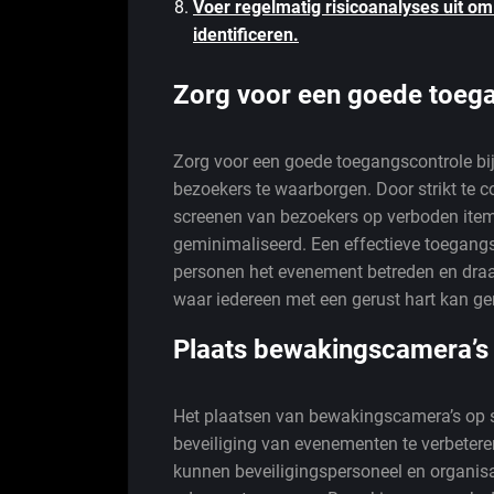
Voer regelmatig risicoanalyses uit om
identificeren.
Zorg voor een goede toega
Zorg voor een goede toegangscontrole bij
bezoekers te waarborgen. Door strikt te 
screenen van bezoekers op verboden items
geminimaliseerd. Een effectieve toegangs
personen het evenement betreden en draa
waar iedereen met een gerust hart kan g
Plaats bewakingscamera’s o
Het plaatsen van bewakingscamera’s op st
beveiliging van evenementen te verbeteren
kunnen beveiligingspersoneel en organisa