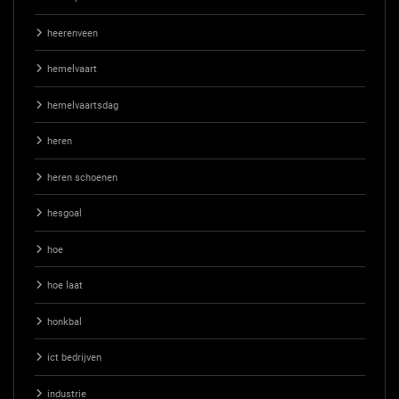
heerenveen
hemelvaart
hemelvaartsdag
heren
heren schoenen
hesgoal
hoe
hoe laat
honkbal
ict bedrijven
industrie