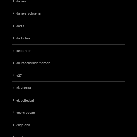
dames
dames schoenen
darts
darts live
decathlon
duurzaamondernemen
e27
ek voetbal
ek volleybal
energiescan
engeland