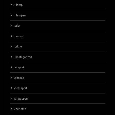
tl lamp
tl lampen
toilet
tunesie
turkije
Uncategorized
unisport
vandaag
vechtsport
verstappen
vloerlamp