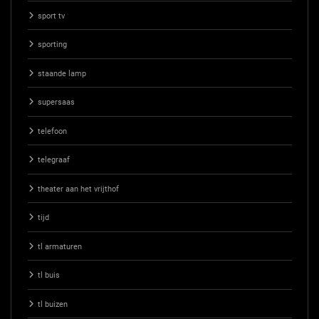
sport tv
sporting
staande lamp
supersaas
telefoon
telegraaf
theater aan het vrijthof
tijd
tl armaturen
tl buis
tl buizen