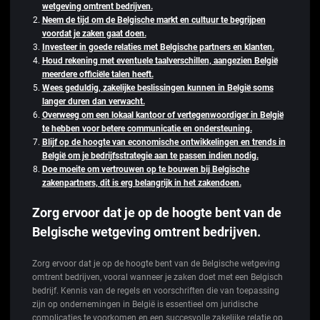
wetgeving omtrent bedrijven.
Neem de tijd om de Belgische markt en cultuur te begrijpen
voordat je zaken gaat doen.
Investeer in goede relaties met Belgische partners en klanten.
Houd rekening met eventuele taalverschillen, aangezien België
meerdere officiële talen heeft.
Wees geduldig, zakelijke beslissingen kunnen in België soms
langer duren dan verwacht.
Overweeg om een lokaal kantoor of vertegenwoordiger in België
te hebben voor betere communicatie en ondersteuning.
Blijf op de hoogte van economische ontwikkelingen en trends in
België om je bedrijfsstrategie aan te passen indien nodig.
Doe moeite om vertrouwen op te bouwen bij Belgische
zakenpartners, dit is erg belangrijk in het zakendoen.
Zorg ervoor dat je op de hoogte bent van de
Belgische wetgeving omtrent bedrijven.
Zorg ervoor dat je op de hoogte bent van de Belgische wetgeving
omtrent bedrijven, vooral wanneer je zaken doet met een Belgisch
bedrijf. Kennis van de regels en voorschriften die van toepassing
zijn op ondernemingen in België is essentieel om juridische
complicaties te voorkomen en een succesvolle zakelijke relatie op