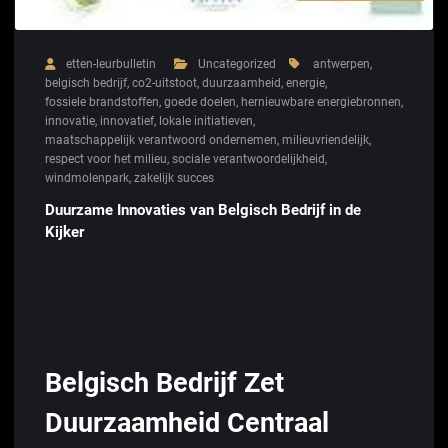
etten-leurbulletin
Uncategorized
antwerpen
,
belgisch bedrijf
,
co2-uitstoot
,
duurzaamheid
,
energie
,
fossiele brandstoffen
,
goede doelen
,
hernieuwbare energiebronnen
,
innovatie
,
innovatief
,
lokale initiatieven
,
maatschappelijk verantwoord ondernemen
,
milieuvriendelijk
,
respect voor het milieu
,
sociale verantwoordelijkheid
,
windmolenpark
,
zakelijk succes
Duurzame Innovaties van Belgisch Bedrijf in de
Kijker
Belgisch Bedrijf Zet
Duurzaamheid Centraal