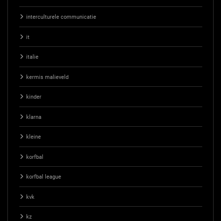
interculturele communicatie
it
italie
kermis malieveld
kinder
klarna
kleine
korfbal
korfbal league
kvk
kz