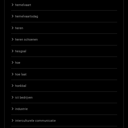
hemelvaart
hemelvaartsdag
heren
heren schoenen
hesgoal
hoe
hoe laat
honkbal
ict bedrijven
industrie
interculturele communicatie