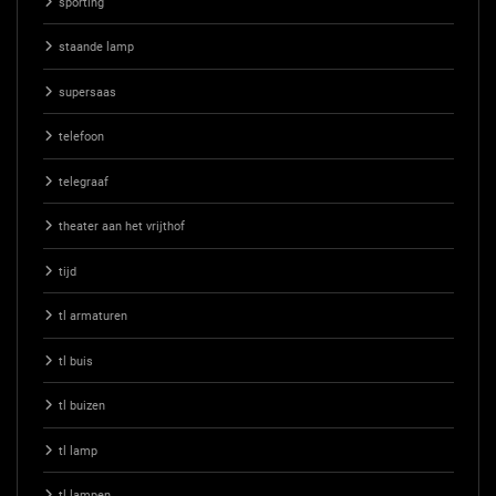
sporting
staande lamp
supersaas
telefoon
telegraaf
theater aan het vrijthof
tijd
tl armaturen
tl buis
tl buizen
tl lamp
tl lampen