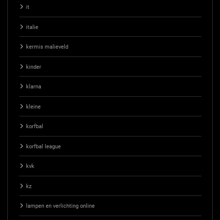
it
italie
kermis malieveld
kinder
klarna
kleine
korfbal
korfbal league
kvk
kz
lampen en verlichting online