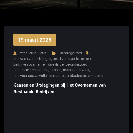
19 maart 2025
etten-leurbulletin
Uncategorized
activa en verplichtingen
,
bedrijven over te nemen
,
bedrijven overnemen
,
due diligence-onderzoek
,
financiële gezondheid
,
kansen
,
marktonderzoek
,
tips voor succesvolle overnames
,
uitdagingen
,
voordelen
Kansen en Uitdagingen bij Het Overnemen van
Bestaande Bedrijven