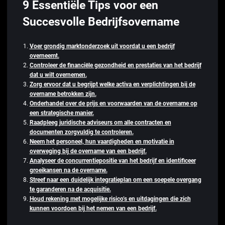
9 Essentiële Tips voor een
Succesvolle Bedrijfsovername
Voer grondig marktonderzoek uit voordat u een bedrijf
overneemt.
Controleer de financiële gezondheid en prestaties van het bedrijf
dat u wilt overnemen.
Zorg ervoor dat u begrijpt welke activa en verplichtingen bij de
overname betrokken zijn.
Onderhandel over de prijs en voorwaarden van de overname op
een strategische manier.
Raadpleeg juridische adviseurs om alle contracten en
documenten zorgvuldig te controleren.
Neem het personeel, hun vaardigheden en motivatie in
overweging bij de overname van een bedrijf.
Analyseer de concurrentiepositie van het bedrijf en identificeer
groeikansen na de overname.
Streef naar een duidelijk integratieplan om een soepele overgang
te garanderen na de acquisitie.
Houd rekening met mogelijke risico’s en uitdagingen die zich
kunnen voordoen bij het nemen van een bedrijf.