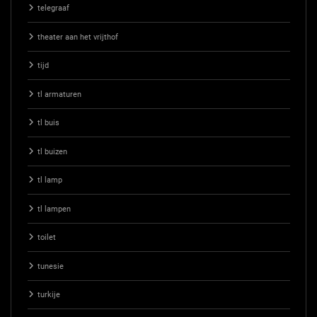
telegraaf
theater aan het vrijthof
tijd
tl armaturen
tl buis
tl buizen
tl lamp
tl lampen
toilet
tunesie
turkije