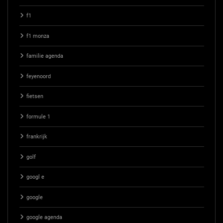
f1
f1 monza
familie agenda
feyenoord
fietsen
formule 1
frankrijk
golf
googl e
google
google agenda