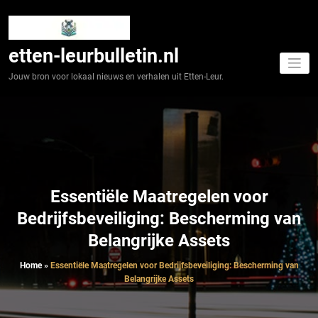
Spring
naar
de
inhoud
etten-leurbulletin.nl
Jouw bron voor lokaal nieuws en verhalen uit Etten-Leur.
Essentiële Maatregelen voor
Bedrijfsbeveiliging: Bescherming van
Belangrijke Assets
Home
»
Essentiële Maatregelen voor Bedrijfsbeveiliging: Bescherming van
Belangrijke Assets