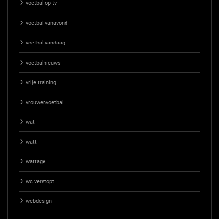
voetbal op tv
voetbal vanavond
voetbal vandaag
voetbalnieuws
vrije training
vrouwenvoetbal
wat
watt
wattage
wc verstopt
webdesign