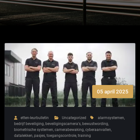
05 april 2025
etten-leurbulletin
Uncategorized
alarmsystemen
,
bedrijf beveiliging
,
beveiligingscamera's
,
bewustwording
,
biometrische systemen
,
camerabewaking
,
cyberaanvallen
,
datalekken
,
pasjes
,
toegangscontrole
,
training