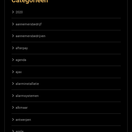
Categorieën
2020
aannemersbedrijf
aannemersbedrijven
afterpay
agenda
ajax
alarminstallatie
alarmsystemen
alkmaar
antwerpen
apple