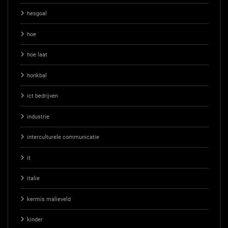
hesgoal
hoe
hoe laat
honkbal
ict bedrijven
industrie
interculturele communicatie
it
italie
kermis malieveld
kinder