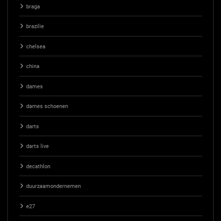
braga
brazilie
chelsea
china
dames
dames schoenen
darts
darts live
decathlon
duurzaamondernemen
e27