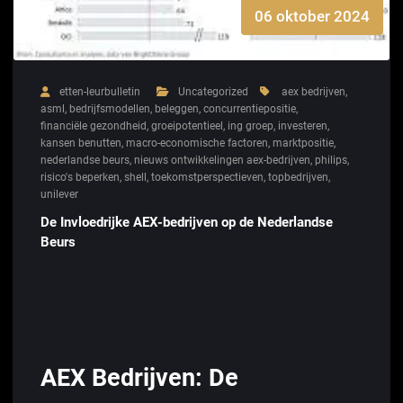
06 oktober 2024
etten-leurbulletin
Uncategorized
aex bedrijven
,
asml
,
bedrijfsmodellen
,
beleggen
,
concurrentiepositie
,
financiële gezondheid
,
groeipotentieel
,
ing groep
,
investeren
,
kansen benutten
,
macro-economische factoren
,
marktpositie
,
nederlandse beurs
,
nieuws ontwikkelingen aex-bedrijven
,
philips
,
risico's beperken
,
shell
,
toekomstperspectieven
,
topbedrijven
,
unilever
De Invloedrijke AEX-bedrijven op de Nederlandse
Beurs
AEX Bedrijven: De