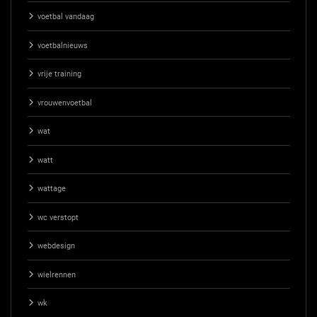
voetbal vandaag
voetbalnieuws
vrije training
vrouwenvoetbal
wat
watt
wattage
wc verstopt
webdesign
wielrennen
wk