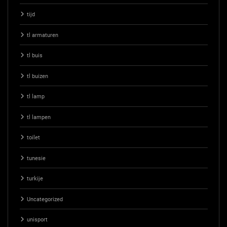
tijd
tl armaturen
tl buis
tl buizen
tl lamp
tl lampen
toilet
tunesie
turkije
Uncategorized
unisport