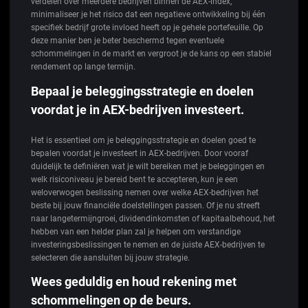
verdelen over meerdere bedrijven binnen de AEX-index,
minimaliseer je het risico dat een negatieve ontwikkeling bij één
specifiek bedrijf grote invloed heeft op je gehele portefeuille. Op
deze manier ben je beter beschermd tegen eventuele
schommelingen in de markt en vergroot je de kans op een stabiel
rendement op lange termijn.
Bepaal je beleggingsstrategie en doelen
voordat je in AEX-bedrijven investeert.
Het is essentieel om je beleggingsstrategie en doelen goed te
bepalen voordat je investeert in AEX-bedrijven. Door vooraf
duidelijk te definiëren wat je wilt bereiken met je beleggingen en
welk risiconiveau je bereid bent te accepteren, kun je een
weloverwogen beslissing nemen over welke AEX-bedrijven het
beste bij jouw financiële doelstellingen passen. Of je nu streeft
naar langetermijngroei, dividendinkomsten of kapitaalbehoud, het
hebben van een helder plan zal je helpen om verstandige
investeringsbeslissingen te nemen en de juiste AEX-bedrijven te
selecteren die aansluiten bij jouw strategie.
Wees geduldig en houd rekening met
schommelingen op de beurs.