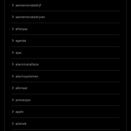
aannemersbedrijf
aannemersbedrijven
afterpay
agenda
ajax
alarminstallatie
alarmsystemen
alkmaar
antwerpen
apple
atletiek