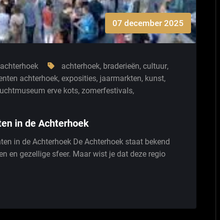
07 december 2025
achterhoek
achterhoek
,
braderieën
,
cultuur
,
nten achterhoek
,
exposities
,
jaarmarkten
,
kunst
,
uchtmuseum erve kots
,
zomerfestivals
,
en in de Achterhoek
en in de Achterhoek De Achterhoek staat bekend
en en gezellige sfeer. Maar wist je dat deze regio