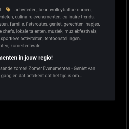
d
activiteiten
,
beachvolleybaltoernooien
,
enieten
,
culinaire evenementen
,
culinaire trends
,
eten
,
familie
,
fietsroutes
,
geniet
,
gerechten
,
hapjes
,
e chefs
,
lokale talenten
,
muziek
,
muziekfestivals
,
,
sportieve activiteiten
,
tentoonstellingen
,
nten
,
zomerfestivals
enten in jouw regio!
isende zomer! Zomer Evenementen - Geniet van
 gang en dat betekent dat het tijd is om…