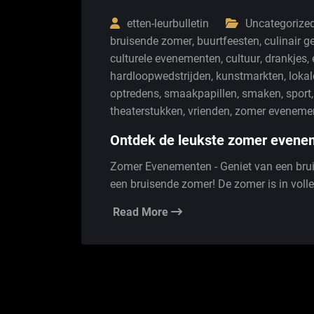
etten-leurbulletin
Uncategorize
bruisende zomer
,
buurtfeesten
,
culinair g
culturele evenementen
,
cultuur
,
drankjes
,
hardloopwedstrijden
,
kunstmarkten
,
lokal
optredens
,
smaakpapillen
,
smaken
,
sport
theaterstukken
,
vrienden
,
zomer eveneme
Ontdek de leukste zomer evenem
Zomer Evenementen - Geniet van een bru
een bruisende zomer! De zomer is in volle
Read More