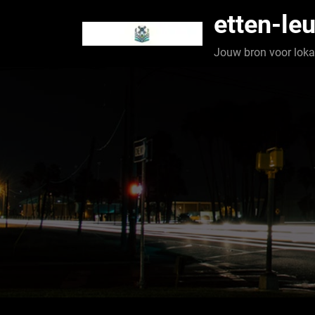
Spring
etten-leu
naar
de
Jouw bron voor lokaa
inhoud