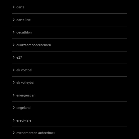
darts
darts live
decathlon
duurzaamondernemen
e27
ek voetbal
ek volleybal
energiescan
engeland
eredivisie
evenementen achterhoek