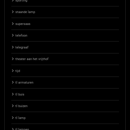
sporting
staande lamp
supersaas
telefoon
telegraaf
theater aan het vrijthof
tijd
tl armaturen
tl buis
tl buizen
tl lamp
tl lampen