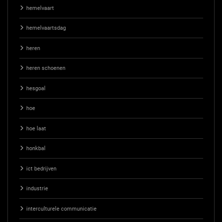
hemelvaart
hemelvaartsdag
heren
heren schoenen
hesgoal
hoe
hoe laat
honkbal
ict bedrijven
industrie
interculturele communicatie