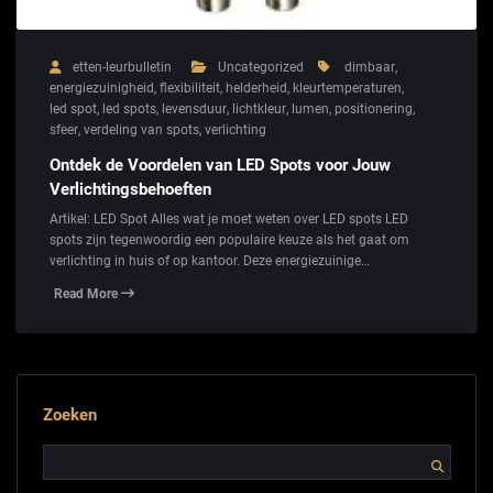
etten-leurbulletin
Uncategorized
dimbaar
,
energiezuinigheid
,
flexibiliteit
,
helderheid
,
kleurtemperaturen
,
led spot
,
led spots
,
levensduur
,
lichtkleur
,
lumen
,
positionering
,
sfeer
,
verdeling van spots
,
verlichting
Ontdek de Voordelen van LED Spots voor Jouw
Verlichtingsbehoeften
Artikel: LED Spot Alles wat je moet weten over LED spots LED
spots zijn tegenwoordig een populaire keuze als het gaat om
verlichting in huis of op kantoor. Deze energiezuinige…
Read More
Zoeken