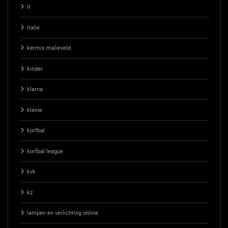
it
italie
kermis malieveld
kinder
klarna
kleine
korfbal
korfbal league
kvk
kz
lampen en verlichting online