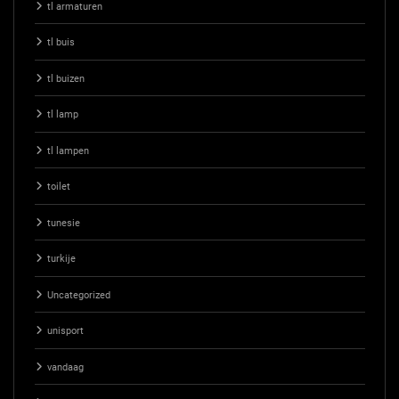
tl armaturen
tl buis
tl buizen
tl lamp
tl lampen
toilet
tunesie
turkije
Uncategorized
unisport
vandaag