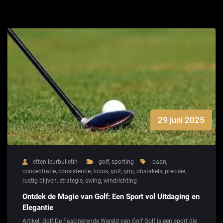
29 juni 2025
etten-leurbulletin
golf
,
sporting
baan
,
concentratie
,
consistentie
,
focus
,
golf
,
grip
,
obstakels
,
precisie
,
rustig blijven
,
strategie
,
swing
,
windrichting
Ontdek de Magie van Golf: Een Sport vol Uitdaging en
Elegantie
Artikel: Golf De Fascinerende Wereld van Golf Golf is een sport die