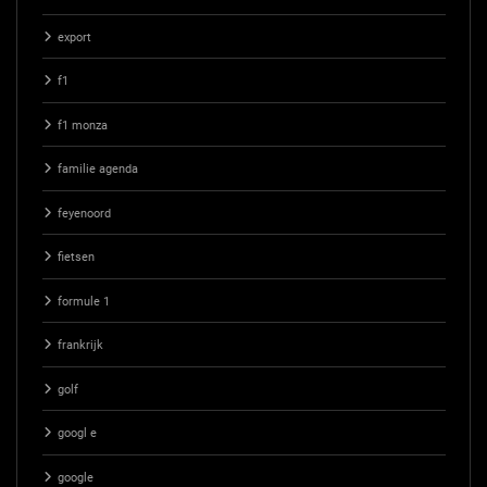
export
f1
f1 monza
familie agenda
feyenoord
fietsen
formule 1
frankrijk
golf
googl e
google