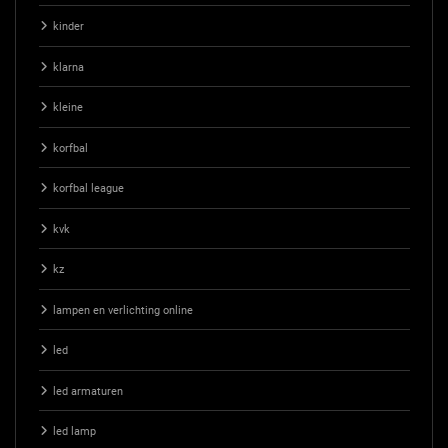
kinder
klarna
kleine
korfbal
korfbal league
kvk
kz
lampen en verlichting online
led
led armaturen
led lamp