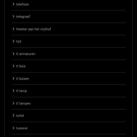
telefoon
telegraaf
theater aan het vrijthof
tijd
tl armaturen
tl buis
tl buizen
tl lamp
tl lampen
toilet
tunesie