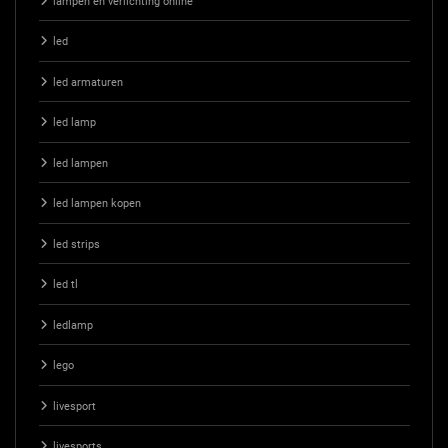
lampen en verlichting online
led
led armaturen
led lamp
led lampen
led lampen kopen
led strips
led tl
ledlamp
lego
livesport
livesports