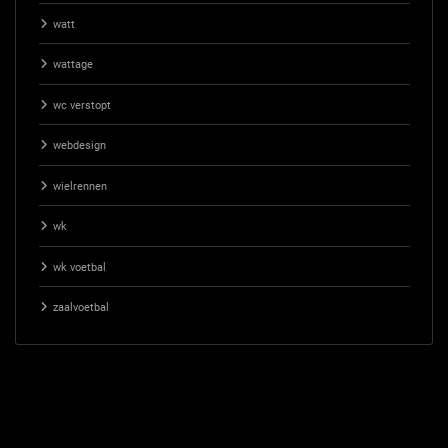
watt
wattage
wc verstopt
webdesign
wielrennen
wk
wk voetbal
zaalvoetbal