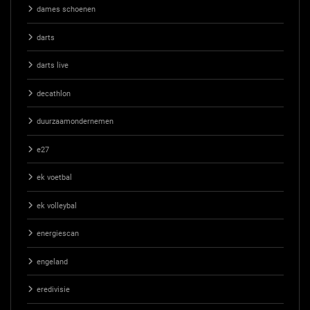
dames schoenen
darts
darts live
decathlon
duurzaamondernemen
e27
ek voetbal
ek volleybal
energiescan
engeland
eredivisie