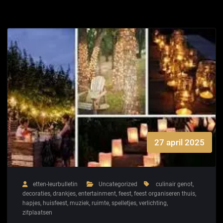
27 april 2025
etten-leurbulletin
Uncategorized
culinair genot
,
decoraties
,
drankjes
,
entertainment
,
feest
,
feest organiseren thuis
,
hapjes
,
huisfeest
,
muziek
,
ruimte
,
spelletjes
,
verlichting
,
zitplaatsen