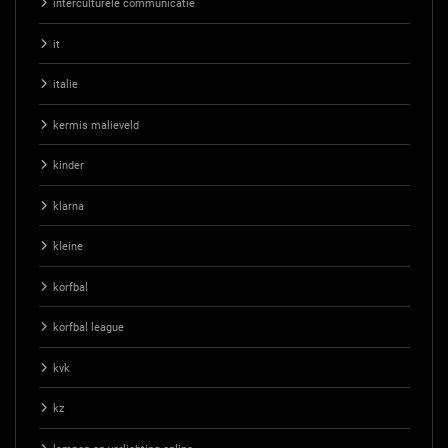
interculturele communicatie
it
italie
kermis malieveld
kinder
klarna
kleine
korfbal
korfbal league
kvk
kz