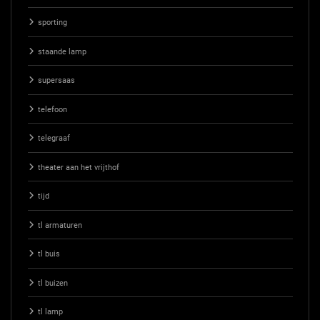
sporting
staande lamp
supersaas
telefoon
telegraaf
theater aan het vrijthof
tijd
tl armaturen
tl buis
tl buizen
tl lamp