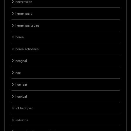
heerenveen
hemelvaart
hemelvaartsdag
heren
heren schoenen
hesgoal
hoe
hoe laat
honkbal
ict bedrijven
industrie