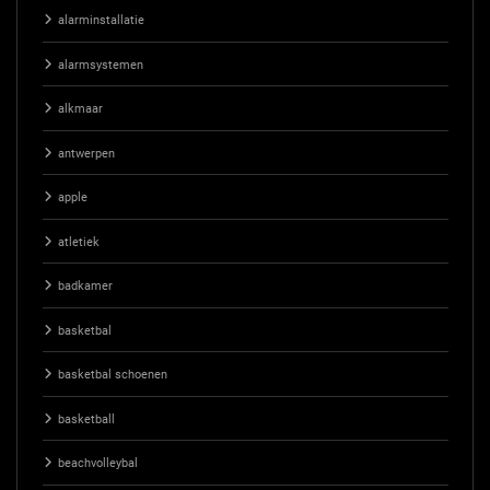
alarminstallatie
alarmsystemen
alkmaar
antwerpen
apple
atletiek
badkamer
basketbal
basketbal schoenen
basketball
beachvolleybal