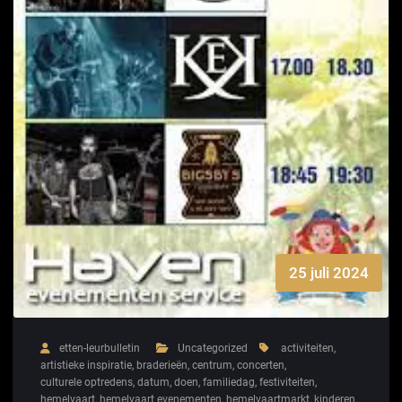
25 juli 2024
etten-leurbulletin
Uncategorized
activiteiten
,
artistieke inspiratie
,
braderieën
,
centrum
,
concerten
,
culturele optredens
,
datum
,
doen
,
familiedag
,
festiviteiten
,
hemelvaart
,
hemelvaart evenementen
,
hemelvaartmarkt
,
kinderen
,