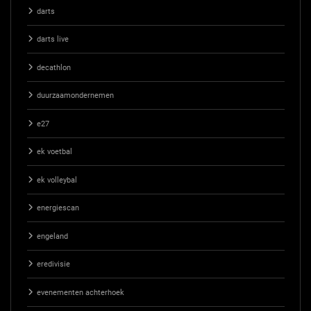
darts
darts live
decathlon
duurzaamondernemen
e27
ek voetbal
ek volleybal
energiescan
engeland
eredivisie
evenementen achterhoek