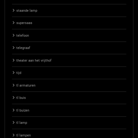
staande lamp
supersaas
telefoon
telegraaf
theater aan het vrijthof
tijd
tl armaturen
tl buis
tl buizen
tl lamp
tl lampen