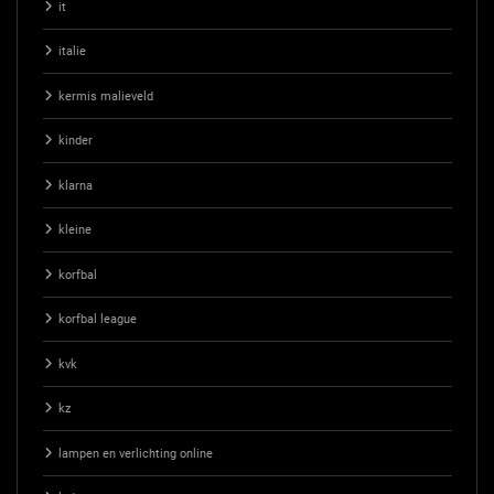
it
italie
kermis malieveld
kinder
klarna
kleine
korfbal
korfbal league
kvk
kz
lampen en verlichting online