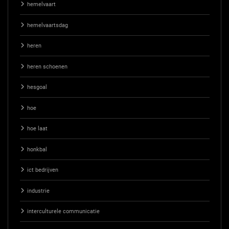
hemelvaart
hemelvaartsdag
heren
heren schoenen
hesgoal
hoe
hoe laat
honkbal
ict bedrijven
industrie
interculturele communicatie