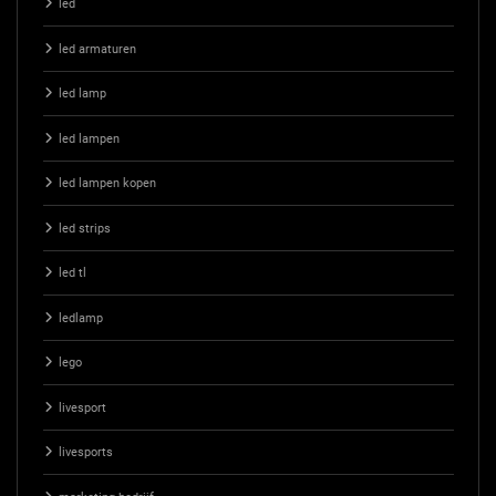
led
led armaturen
led lamp
led lampen
led lampen kopen
led strips
led tl
ledlamp
lego
livesport
livesports