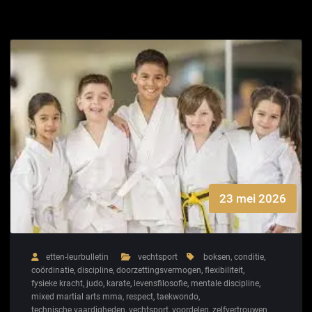
23 mei 2026
etten-leurbulletin
vechtsport
boksen
,
conditie
,
coördinatie
,
discipline
,
doorzettingsvermogen
,
flexibiliteit
,
fysieke kracht
,
judo
,
karate
,
levensfilosofie
,
mentale discipline
,
mixed martial arts mma
,
respect
,
taekwondo
,
technische vaardigheden
,
vechtsport
,
voordelen
,
zelfvertrouwen