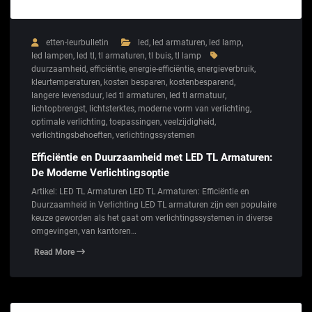
etten-leurbulletin
led
,
led armaturen
,
led lamp
,
led lampen
,
led tl
,
tl armaturen
,
tl buis
,
tl lamp
duurzaamheid
,
efficiëntie
,
energie-efficiëntie
,
energieverbruik
,
kleurtemperaturen
,
kosten besparen
,
kostenbesparend
,
langere levensduur
,
led tl armaturen
,
led tl armatuur
,
lichtopbrengst
,
lichtsterktes
,
moderne vorm van verlichting
,
optimale verlichting
,
toepassingen
,
veelzijdigheid
,
verlichtingsbehoeften
,
verlichtingssystemen
Efficiëntie en Duurzaamheid met LED TL Armaturen:
De Moderne Verlichtingsoptie
Artikel: LED TL Armaturen LED TL Armaturen: Efficiëntie en
Duurzaamheid in Verlichting LED TL armaturen zijn een populaire
keuze geworden als het gaat om verlichtingssystemen in diverse
omgevingen, van kantoren…
Read More