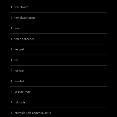
hemelvaart
hemelvaartsdag
heren
heren schoenen
hesgoal
hoe
hoe laat
honkbal
ict bedrijven
industrie
interculturele communicatie