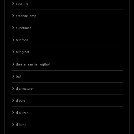
sporting
staande lamp
supersaas
telefoon
telegraaf
theater aan het vrijthof
tijd
tl armaturen
tl buis
tl buizen
tl lamp