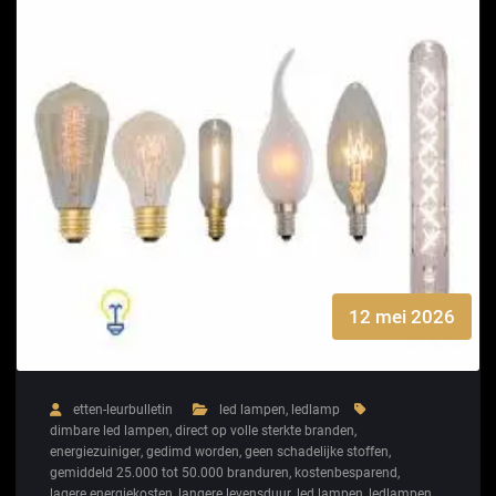
12 mei 2026
etten-leurbulletin
led lampen
,
ledlamp
dimbare led lampen
,
direct op volle sterkte branden
,
energiezuiniger
,
gedimd worden
,
geen schadelijke stoffen
,
gemiddeld 25.000 tot 50.000 branduren
,
kostenbesparend
,
lagere energiekosten
,
langere levensduur
,
led lampen
,
ledlampen
,