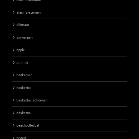
alarmsystemen
alkmaar
antwerpen
apple
atletiek
badkamer
basketbal
basketbal schoenen
basketball
beachvolleybal
bedrijf