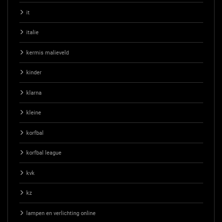
it
italie
kermis malieveld
kinder
klarna
kleine
korfbal
korfbal league
kvk
kz
lampen en verlichting online