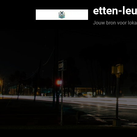
Spring
etten-leu
naar
de
Jouw bron voor lokaa
inhoud