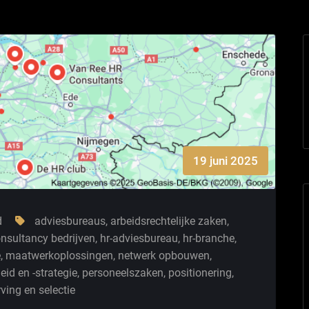
19 juni 2025
d
adviesbureaus
,
arbeidsrechtelijke zaken
,
onsultancy bedrijven
,
hr-adviesbureau
,
hr-branche
,
e
,
maatwerkoplossingen
,
netwerk opbouwen
,
eid en -strategie
,
personeelszaken
,
positionering
,
ving en selectie