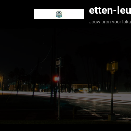
Spring
etten-leu
naar
de
Jouw bron voor lokaa
inhoud