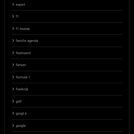
export
f1
f1 monza
familie agenda
feyenoord
fietsen
formule 1
frankrijk
golf
googl e
google