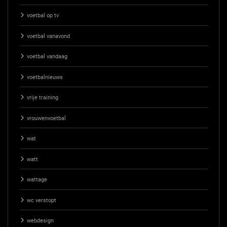
voetbal op tv
voetbal vanavond
voetbal vandaag
voetbalnieuws
vrije training
vrouwenvoetbal
wat
watt
wattage
wc verstopt
webdesign