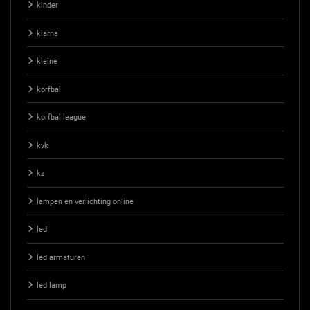
kinder
klarna
kleine
korfbal
korfbal league
kvk
kz
lampen en verlichting online
led
led armaturen
led lamp