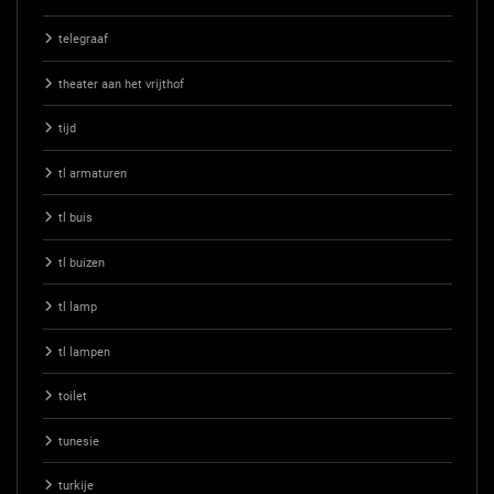
telegraaf
theater aan het vrijthof
tijd
tl armaturen
tl buis
tl buizen
tl lamp
tl lampen
toilet
tunesie
turkije