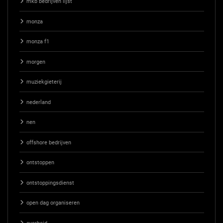
mkb bedrijven lijst
monza
monza f1
morgen
muziekgieterij
nederland
nen
offshore bedrijven
ontstoppen
ontstoppingsdienst
open dag organiseren