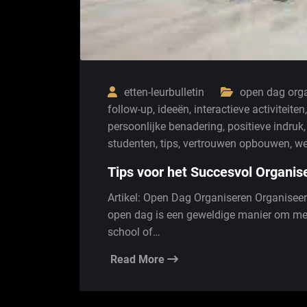
etten-leurbulletin
open dag org
follow-up
,
ideeën
,
interactieve activiteiten
persoonlijke benadering
,
positieve indruk
studenten
,
tips
,
vertrouwen opbouwen
,
we
Tips voor het Succesvol Organi
Artikel: Open Dag Organiseren Organisee
open dag is een geweldige manier om men
school of…
Read More