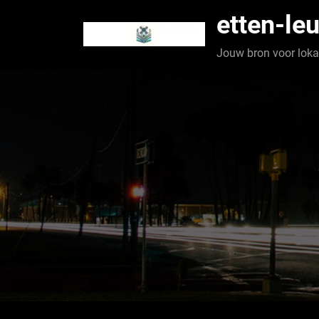
Spring
etten-leu
naar
de
Jouw bron voor lokaa
inhoud