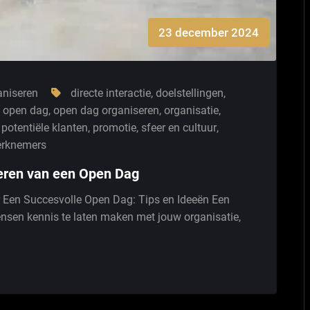
23 december 2024
aniseren
directe interactie
,
doelstellingen
,
,
open dag
,
open dag organiseren
,
organisatie
,
,
potentiële klanten
,
promotie
,
sfeer en cultuur
,
rknemers
seren van een Open Dag
r Een Succesvolle Open Dag: Tips en Ideeën Een
sen kennis te laten maken met jouw organisatie,