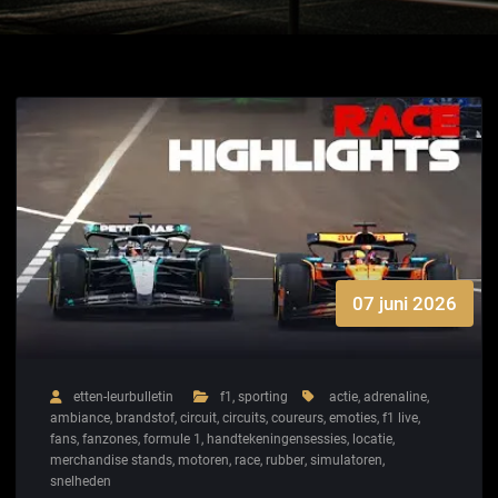
07 juni 2026
etten-leurbulletin
f1
,
sporting
actie
,
adrenaline
,
ambiance
,
brandstof
,
circuit
,
circuits
,
coureurs
,
emoties
,
f1 live
,
fans
,
fanzones
,
formule 1
,
handtekeningensessies
,
locatie
,
merchandise stands
,
motoren
,
race
,
rubber
,
simulatoren
,
snelheden