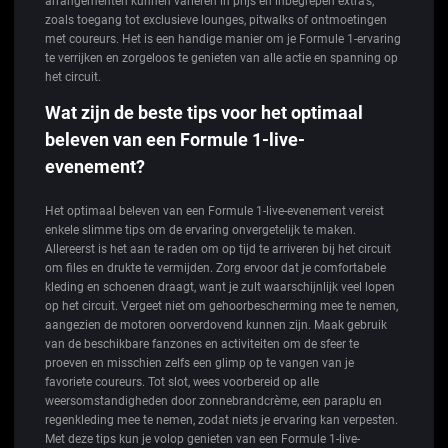
arrangementen kunnen variëren in prijs en inbegrepen extra’s,
zoals toegang tot exclusieve lounges, pitwalks of ontmoetingen
met coureurs. Het is een handige manier om je Formule 1-ervaring
te verrijken en zorgeloos te genieten van alle actie en spanning op
het circuit.
Wat zijn de beste tips voor het optimaal
beleven van een Formule 1-live-
evenement?
Het optimaal beleven van een Formule 1-live-evenement vereist
enkele slimme tips om de ervaring onvergetelijk te maken.
Allereerst is het aan te raden om op tijd te arriveren bij het circuit
om files en drukte te vermijden. Zorg ervoor dat je comfortabele
kleding en schoenen draagt, want je zult waarschijnlijk veel lopen
op het circuit. Vergeet niet om gehoorbescherming mee te nemen,
aangezien de motoren oorverdovend kunnen zijn. Maak gebruik
van de beschikbare fanzones en activiteiten om de sfeer te
proeven en misschien zelfs een glimp op te vangen van je
favoriete coureurs. Tot slot, wees voorbereid op alle
weersomstandigheden door zonnebrandcrème, een paraplu en
regenkleding mee te nemen, zodat niets je ervaring kan verpesten.
Met deze tips kun je volop genieten van een Formule 1-live-