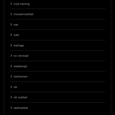
vrije training
vrouwenvoetbal
wat
watt
wattage
wc verstopt
webdesign
wielrennen
wk
wk voetbal
zaalvoetbal