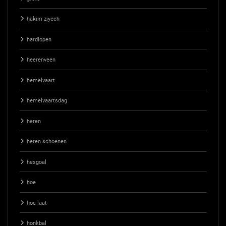
hakim ziyech
hardlopen
heerenveen
hemelvaart
hemelvaartsdag
heren
heren schoenen
hesgoal
hoe
hoe laat
honkbal