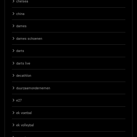
chelsea
china
dames
dames schoenen
darts
darts live
decathlon
duurzaamondernemen
e27
ek voetbal
ek volleybal