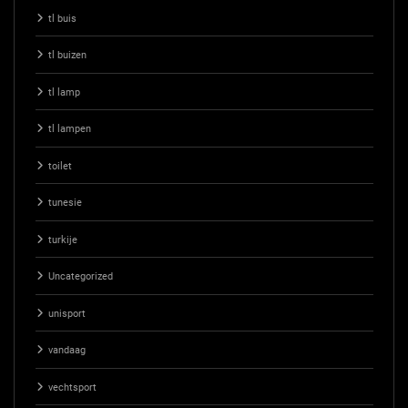
tl buis
tl buizen
tl lamp
tl lampen
toilet
tunesie
turkije
Uncategorized
unisport
vandaag
vechtsport