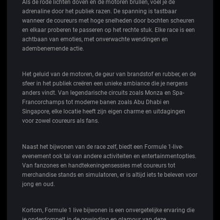
Als de rode lichten doven en de motoren brullen, voel je de
adrenaline door het publiek razen. De spanning is tastbaar
wanneer de coureurs met hoge snelheden door bochten scheuren
en elkaar proberen te passeren op het rechte stuk. Elke race is een
achtbaan van emoties, met onverwachte wendingen en
adembenemende actie.
Het geluid van de motoren, de geur van brandstof en rubber, en de
sfeer in het publiek creëren een unieke ambiance die je nergens
anders vindt. Van legendarische circuits zoals Monza en Spa-
Francorchamps tot moderne banen zoals Abu Dhabi en
Singapore, elke locatie heeft zijn eigen charme en uitdagingen
voor zowel coureurs als fans.
Naast het bijwonen van de race zelf, biedt een Formule 1-live-
evenement ook tal van andere activiteiten en entertainmentopties.
Van fanzones en handtekeningensessies met coureurs tot
merchandise stands en simulatoren, er is altijd iets te beleven voor
jong en oud.
Kortom, Formule 1 live bijwonen is een onvergetelijke ervaring die
je onderdompelt in de opwinding en glamour van deze