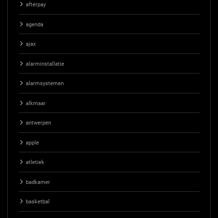
afterpay
agenda
ajax
alarminstallatie
alarmsystemen
alkmaar
antwerpen
apple
atletiek
badkamer
basketbal