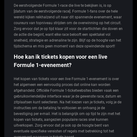
De eerstvolgende Formule 1-race die live te bekijken is, is op
[datum van de eerstvolgende race]. Formule 1-fans over de hele
wereld kijken reikhalzend uit naar dit spannende evenement, waar
coureurs van topniveau strijden om de overwinning op het circuit.
Zorg ervoor dat je op tijd klaar zit voor de startlichten die doven en
de actie die begint, want elke race belooft een spektakel vol
snelheid, strategie en adrenaline te zijn. Blijf op de hoogte van het
tijdschema en mis geen moment van deze opwindende sport!
Hoe kan ik tickets kopen voor een live
Formule 1-evenement?
Het kopen van tickets voor een live Formule 1-evenement is over
het algemeen een eenvoudig proces dat online kan worden
afgehandeld. Officiële Formule 1-ticketwebsites bieden vaak een
gebruiksvriendelijke interface waar je de gewenste race, datum en
zitplaatsen kunt selecteren. Na het kiezen van je tickets, volg je de
instructies om de betaling te voltooien en ontvang je de
bevestiging per e-mail. Het is belangrijk om op tijd te zijn met het
kopen van tickets, aangezien populaire races snel kunnen
uitverkopen. Zorg ervoor dat je ook op de hoogte bent van
eventuele specifieke vereisten of regels met betrekking tot het
evenement waarvoor je tickets koopt.