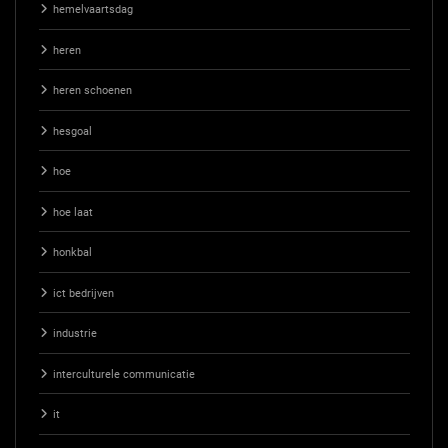
hemelvaartsdag
heren
heren schoenen
hesgoal
hoe
hoe laat
honkbal
ict bedrijven
industrie
interculturele communicatie
it