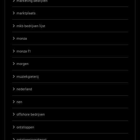
marketing bedrijven
marktplaats
mkb bedrijven lijst
monza
monza f1
morgen
muziekgieterij
nederland
nen
offshore bedrijven
ontstoppen
ontstoppingsdienst