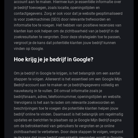
account aan te maken. Hiermee kun je essentiële informatie over
je bedrijf toevoegen, zoals locatie, openingstijden en
contactgegevens. Zorg er ook voor dat je website geoptimaliseerd
is voor zoekmachines (SEO) door relevante trefwoorden en
informatie toe te voegen. Het hebben van positieve recensies van
klanten kan ook helpen om de zichtbaarheid van je bedrijf in de
zoekresultaten te vergroten. Door deze strategieën toe te passen,
vergroot je de kans dat potentiële klanten jouw bedrijf kunnen
vinden op Google.
Hoe krijg je je bedrijf in Google?
Om je bedrijf in Google te krijgen, is het belangrijk om een aantal
stappen te volgen. Allereerst is het essentieel om een Google Mijn
Bedrijf-account aan te maken en je bedrijfsgegevens volledig en
nauwkeurig in te vullen. Dit omvat informatie zoals je
bedrijfsnaam, adres, telefoonnummer, openingstijden en website.
Vervolgens is het aan te raden om relevante zoekwoorden en
beschrijvingen toe te voegen die potentiële klanten helpen jouw
bedrijf online te vinden. Daarnaast is het belangrijk om regelmatig
updates en berichten te plaatsen op je Google Mijn Bedrijf-pagina
om de betrokkenheid van gebruikers te vergroten en je online
zichtbaarheid te verbeteren. Door deze stappen te volgen, vergroot
je de kans dat jouw bedrijf gemakkelijk gevonden wordt in Google-