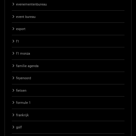
evenementenbureau
event bureau
export
f1
f1 monza
familie agenda
feyenoord
fietsen
formule 1
frankrijk
golf