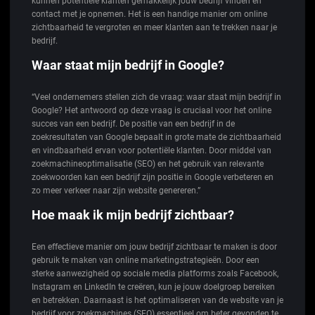
kunnen potentiële klanten gemakkelijk jouw bedrijf vinden en
contact met je opnemen. Het is een handige manier om online
zichtbaarheid te vergroten en meer klanten aan te trekken naar je
bedrijf.
Waar staat mijn bedrijf in Google?
“Veel ondernemers stellen zich de vraag: waar staat mijn bedrijf in
Google? Het antwoord op deze vraag is cruciaal voor het online
succes van een bedrijf. De positie van een bedrijf in de
zoekresultaten van Google bepaalt in grote mate de zichtbaarheid
en vindbaarheid ervan voor potentiële klanten. Door middel van
zoekmachineoptimalisatie (SEO) en het gebruik van relevante
zoekwoorden kan een bedrijf zijn positie in Google verbeteren en
zo meer verkeer naar zijn website genereren.”
Hoe maak ik mijn bedrijf zichtbaar?
Een effectieve manier om jouw bedrijf zichtbaar te maken is door
gebruik te maken van online marketingstrategieën. Door een
sterke aanwezigheid op sociale media platforms zoals Facebook,
Instagram en LinkedIn te creëren, kun je jouw doelgroep bereiken
en betrekken. Daarnaast is het optimaliseren van de website van je
bedrijf voor zoekmachines (SEO) essentieel om beter gevonden te