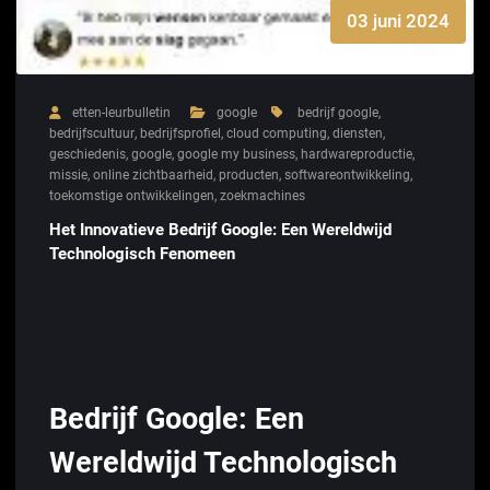
03 juni 2024
etten-leurbulletin
google
bedrijf google
,
bedrijfscultuur
,
bedrijfsprofiel
,
cloud computing
,
diensten
,
geschiedenis
,
google
,
google my business
,
hardwareproductie
,
missie
,
online zichtbaarheid
,
producten
,
softwareontwikkeling
,
toekomstige ontwikkelingen
,
zoekmachines
Het Innovatieve Bedrijf Google: Een Wereldwijd
Technologisch Fenomeen
Bedrijf Google: Een
Wereldwijd Technologisch