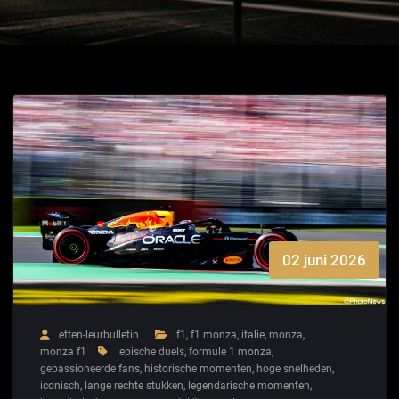
02 juni 2026
etten-leurbulletin
f1
,
f1 monza
,
italie
,
monza
,
monza f1
epische duels
,
formule 1 monza
,
gepassioneerde fans
,
historische momenten
,
hoge snelheden
,
iconisch
,
lange rechte stukken
,
legendarische momenten
,