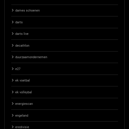
dames schoenen
darts
darts live
decathlon
duurzaamondernemen
e27
ek voetbal
ek volleybal
energiescan
engeland
eredivisie