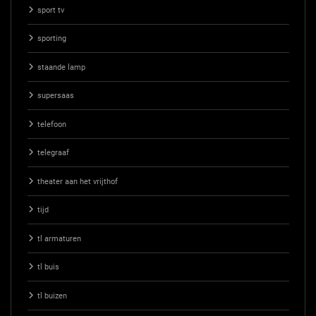
sport tv
sporting
staande lamp
supersaas
telefoon
telegraaf
theater aan het vrijthof
tijd
tl armaturen
tl buis
tl buizen