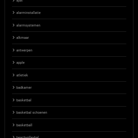
ajax
alarminstallatie
alarmsystemen
alkmaar
antwerpen
apple
atletiek
badkamer
basketbal
basketbal schoenen
basketball
beachvolleybal