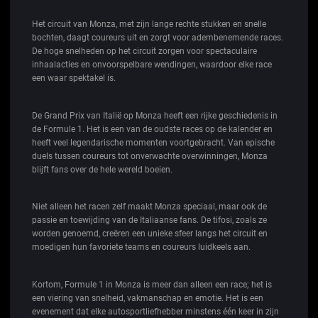
Het circuit van Monza, met zijn lange rechte stukken en snelle
bochten, daagt coureurs uit en zorgt voor adembenemende races.
De hoge snelheden op het circuit zorgen voor spectaculaire
inhaalacties en onvoorspelbare wendingen, waardoor elke race
een waar spektakel is.
De Grand Prix van Italië op Monza heeft een rijke geschiedenis in
de Formule 1. Het is een van de oudste races op de kalender en
heeft veel legendarische momenten voortgebracht. Van epische
duels tussen coureurs tot onverwachte overwinningen, Monza
blijft fans over de hele wereld boeien.
Niet alleen het racen zelf maakt Monza speciaal, maar ook de
passie en toewijding van de Italiaanse fans. De tifosi, zoals ze
worden genoemd, creëren een unieke sfeer langs het circuit en
moedigen hun favoriete teams en coureurs luidkeels aan.
Kortom, Formule 1 in Monza is meer dan alleen een race; het is
een viering van snelheid, vakmanschap en emotie. Het is een
evenement dat elke autosportliefhebber minstens één keer in zijn