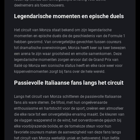
deelnemers als toeschouwers.
Legendarische momenten en epische duels
Het circuit van Monza staat bekend om zijn legendarische
momenten en epische duels die de geschiedenis van de Formule 1
hebben gevormd. Van onvergetelijke gevechten tussen coureurs
tot dramatische overwinningen, Monza heeft keer op keer bewezen
een arena te zijn waar grootsheid en emotie samenkomen. Deze
legendarische momenten zorgen ervoor dat de Grand Prix van
Italië op Monza een iconische status heeft en elke race weer voor
kippenvelmomenten zorgt bij fans over de hele wereld.
Passievolle Italiaanse fans langs het circuit
Langs het circuit van Monza schitteren de passievolle Italiaanse
fans als ware sterren. De tifosi, met hun ongeëvenaarde
enthousiasme en hartstocht voor de sport, creëren een atmosfeer
die elke race tot een onvergetelijke ervaring maakt. De kleuren van
de vlaggen wapperend in de wind, het oorverdovende gejuich bij
elke voorbijrazende bolide, en de tomeloze steun voor hun
favoriete coureurs maken de aanwezigheid van deze fans langs
het circuit van Monza werkelijk uniek en betoverend. Hun liefde