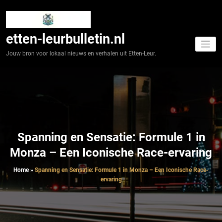
Spring
naar
de
inhoud
etten-leurbulletin.nl
Jouw bron voor lokaal nieuws en verhalen uit Etten-Leur.
Spanning en Sensatie: Formule 1 in
Monza – Een Iconische Race-ervaring
Home
»
Spanning en Sensatie: Formule 1 in Monza – Een Iconische Race-
ervaring