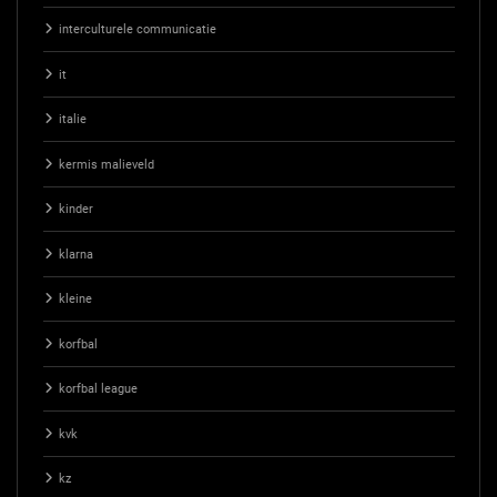
interculturele communicatie
it
italie
kermis malieveld
kinder
klarna
kleine
korfbal
korfbal league
kvk
kz