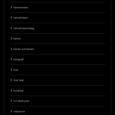
heerenveen
hemelvaart
hemelvaartsdag
heren
heren schoenen
hesgoal
hoe
hoe laat
honkbal
ict bedrijven
industrie