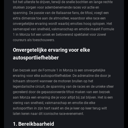
tot het uiterste te drijven, terwijl de snelle bochten en lange rechte
stukken zorgen voor adembenemende races vol actie en
spanning. De passie van de Italiaanse fans, de tifosi, voegt een
extra dimensie toe aan de atmosfeer, waardoor elke race een
onvergetelijke ervaring wordt waarbij emoties hoog oplopen. Het
samenspel van snelheid, vakmanschap en emotie maakt Formule
1 in Monza tot een uniek en betoverend spektakel voor zowel
coureurs als toeschouwers.
Onvergetelijke ervaring voor elke
autosportliefhebber
Een bezoek aan de Formule 1 in Monza is een onvergetelijke
ervaring voor elke autosportliefhebber. De adrenaline die door je
lichaam stroomt wanneer de motoren brullen op het
legendarische circuit, de spanning van de races en de unieke sfeer
gecreëerd door de gepassioneerde tifosi maken van een bezoek
aan Monza een ervaring die je voor altijd bij zal blijven. Het is een
viering van snelheid, vakmanschap en emotie die elke
autosportfan in zijn hart raakt en die je keer op keer terug wilt
laten keren naar dit iconische race-evenement.
1. Bereikbaarheid