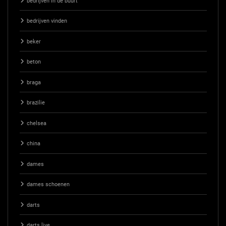
bedrijven in de buurt
bedrijven vinden
beker
beton
braga
brazilie
chelsea
china
dames
dames schoenen
darts
darts live