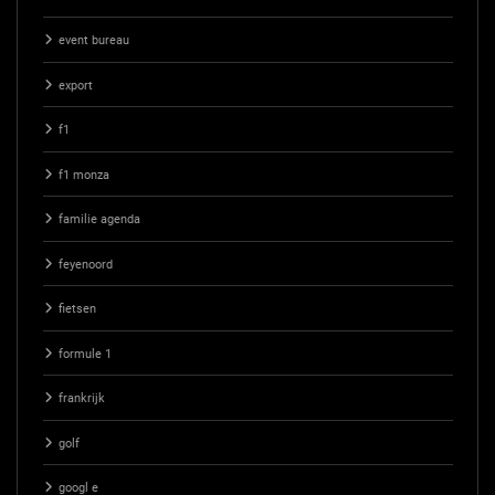
event bureau
export
f1
f1 monza
familie agenda
feyenoord
fietsen
formule 1
frankrijk
golf
googl e