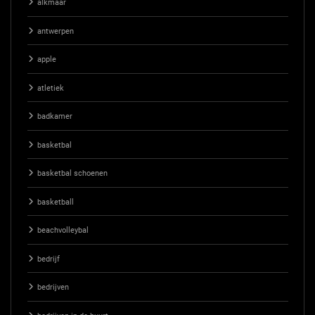
alkmaar
antwerpen
apple
atletiek
badkamer
basketbal
basketbal schoenen
basketball
beachvolleybal
bedrijf
bedrijven