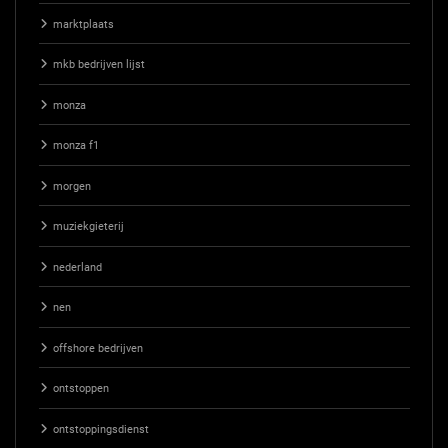
marktplaats
mkb bedrijven lijst
monza
monza f1
morgen
muziekgieterij
nederland
nen
offshore bedrijven
ontstoppen
ontstoppingsdienst