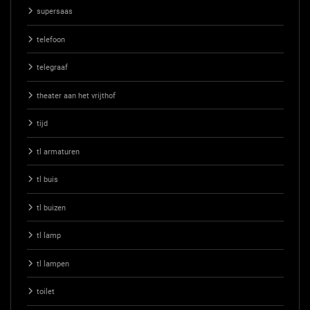
supersaas
telefoon
telegraaf
theater aan het vrijthof
tijd
tl armaturen
tl buis
tl buizen
tl lamp
tl lampen
toilet