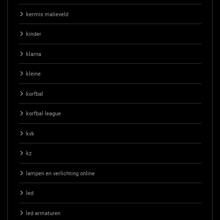
kermis malieveld
kinder
klarna
kleine
korfbal
korfbal league
kvk
kz
lampen en verlichting online
led
led armaturen