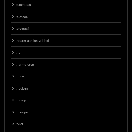
supersaas
telefoon
telegraaf
theater aan het vrijthof
tijd
tl armaturen
tl buis
tl buizen
tl lamp
tl lampen
toilet