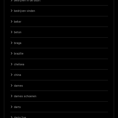
bedrijven in de buurt
bedrijven vinden
beker
beton
braga
brazilie
chelsea
china
dames
dames schoenen
darts
darts live