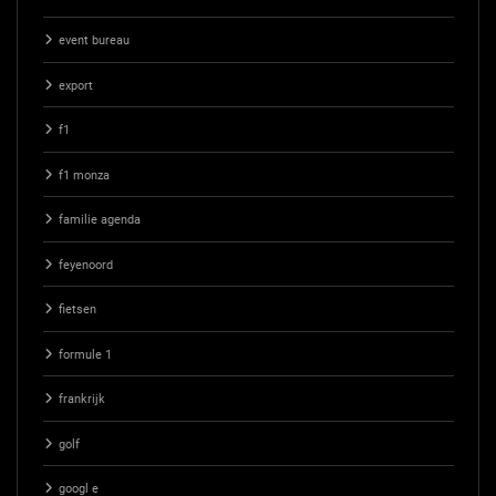
event bureau
export
f1
f1 monza
familie agenda
feyenoord
fietsen
formule 1
frankrijk
golf
googl e