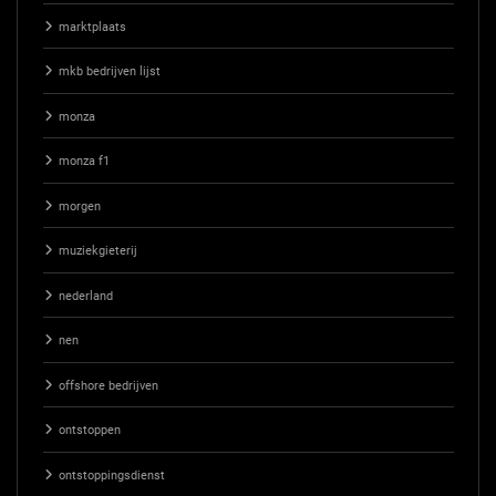
marktplaats
mkb bedrijven lijst
monza
monza f1
morgen
muziekgieterij
nederland
nen
offshore bedrijven
ontstoppen
ontstoppingsdienst