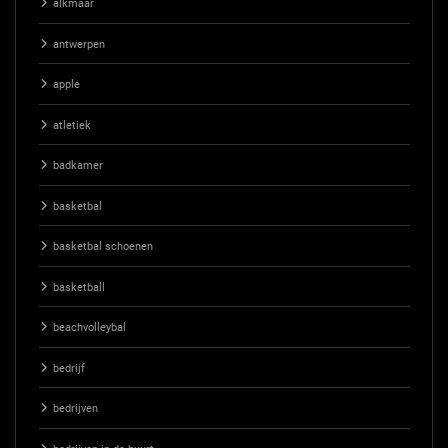
alkmaar
antwerpen
apple
atletiek
badkamer
basketbal
basketbal schoenen
basketball
beachvolleybal
bedrijf
bedrijven