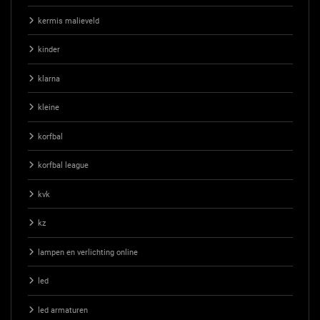
kermis malieveld
kinder
klarna
kleine
korfbal
korfbal league
kvk
kz
lampen en verlichting online
led
led armaturen