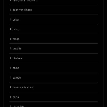
bedrijven in de buurt
bedrijven vinden
beker
beton
braga
brazilie
chelsea
china
dames
dames schoenen
darts
darts live