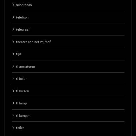
supersaas
telefoon
telegraaf
theater aan het vrijthof
tijd
tl armaturen
tl buis
tl buizen
tl lamp
tl lampen
toilet