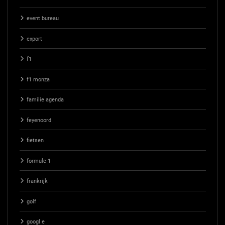
event bureau
export
f1
f1 monza
familie agenda
feyenoord
fietsen
formule 1
frankrijk
golf
googl e