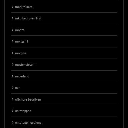
marktplaats
mkb bedrijven lijst
monza
monza f1
morgen
muziekgieterij
nederland
nen
offshore bedrijven
ontstoppen
ontstoppingsdienst