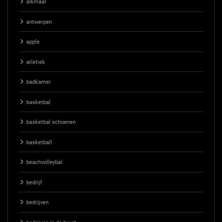
alkmaar
antwerpen
apple
atletiek
badkamer
basketbal
basketbal schoenen
basketball
beachvolleybal
bedrijf
bedrijven