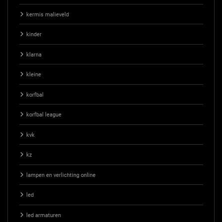
kermis malieveld
kinder
klarna
kleine
korfbal
korfbal league
kvk
kz
lampen en verlichting online
led
led armaturen