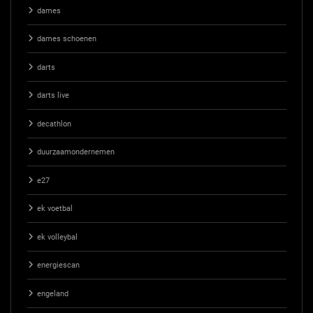
dames
dames schoenen
darts
darts live
decathlon
duurzaamondernemen
e27
ek voetbal
ek volleybal
energiescan
engeland