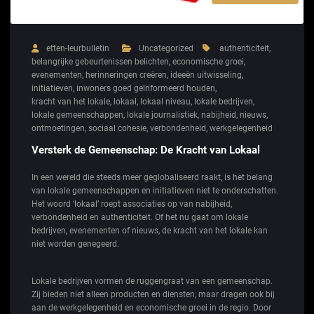
etten-leurbulletin
Uncategorized
authenticiteit
,
belangrijke gebeurtenissen belichten
,
economische groei
,
evenementen
,
herinneringen creëren
,
ideeën uitwisseling
,
initiatieven
,
inwoners goed geïnformeerd houden
,
kracht van het lokale
,
lokaal
,
lokaal niveau
,
lokale bedrijven
,
lokale gemeenschappen
,
lokale journalistiek
,
nabijheid
,
nieuws
,
ontmoetingen
,
sociaal cohesie
,
verbondenheid
,
werkgelegenheid
Versterk de Gemeenschap: De Kracht van Lokaal
In een wereld die steeds meer geglobaliseerd raakt, is het belang
van lokale gemeenschappen en initiatieven niet te onderschatten.
Het woord ‘lokaal’ roept associaties op van nabijheid,
verbondenheid en authenticiteit. Of het nu gaat om lokale
bedrijven, evenementen of nieuws, de kracht van het lokale kan
niet worden genegeerd.
Lokale bedrijven vormen de ruggengraat van een gemeenschap.
Zij bieden niet alleen producten en diensten, maar dragen ook bij
aan de werkgelegenheid en economische groei in de regio. Door