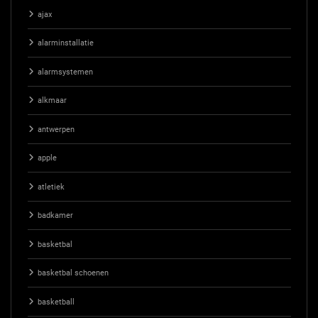
ajax
alarminstallatie
alarmsystemen
alkmaar
antwerpen
apple
atletiek
badkamer
basketbal
basketbal schoenen
basketball