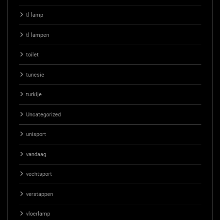
tl lamp
tl lampen
toilet
tunesie
turkije
Uncategorized
unisport
vandaag
vechtsport
verstappen
vloerlamp