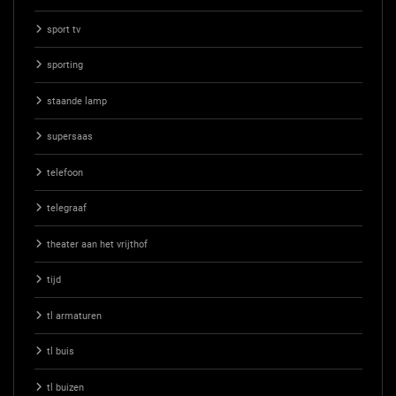
sport tv
sporting
staande lamp
supersaas
telefoon
telegraaf
theater aan het vrijthof
tijd
tl armaturen
tl buis
tl buizen