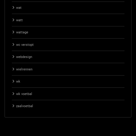
wat
watt
wattage
wc verstopt
webdesign
wielrennen
wk
wk voetbal
zaalvoetbal