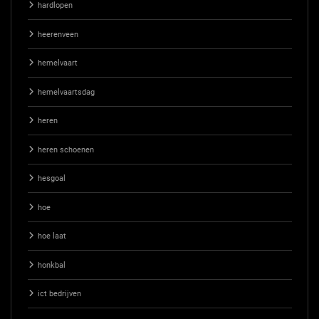
hardlopen
heerenveen
hemelvaart
hemelvaartsdag
heren
heren schoenen
hesgoal
hoe
hoe laat
honkbal
ict bedrijven